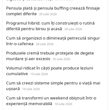
Pensula plată și pensula buffing creează finisaje
complet diferite
29 iulie 2026
Programul hibrid: cum îți construiești o rutină
diferită pentru birou și acasă
28 iulie 2026
Cum să organizezi o dimineață petrecută singur
într-o cafenea
28 iulie 2026
Produsele cremă trebuie protejate de degete
murdare și aer excesiv
20 iulie 2026
Volumul ridicat în căști poate produce leziuni
cumulative
19 iulie 2026
Cum să creezi sisteme simple pentru o viață mai
ușoară
19 iulie 2026
Cum să transformi un weekend obișnuit într-o
experiență memorabilă
18 iulie 2026