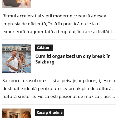
Ritmul accelerat al vieții moderne creează adesea
impresia de eficiență, însă în practică duce la o
experiență fragmentată a timpului, în care activitățile
sunt bifate rapid, dar rareori…
Călătorii
Cum îți organizezi un city break în
Salzburg
Salzburg, orașul muzicii și al peisajelor pitorești, este o
destinație ideală pentru un city break plin de cultură,
natură și istorie. Fie că ești pasionat de muzică clasică,
…
Casă și Grădină