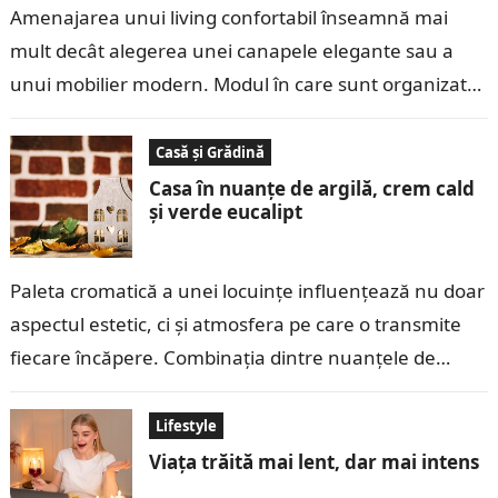
Amenajarea unui living confortabil înseamnă mai
mult decât alegerea unei canapele elegante sau a
unui mobilier modern. Modul în care sunt organizate
spațiile influențează felul în care este…
Casă și Grădină
Casa în nuanțe de argilă, crem cald
și verde eucalipt
Paleta cromatică a unei locuințe influențează nu doar
aspectul estetic, ci și atmosfera pe care o transmite
fiecare încăpere. Combinația dintre nuanțele de
argilă, crem cald și verde…
Lifestyle
Viața trăită mai lent, dar mai intens