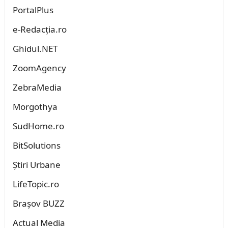
PortalPlus
e-Redacția.ro
Ghidul.NET
ZoomAgency
ZebraMedia
Morgothya
SudHome.ro
BitSolutions
Știri Urbane
LifeTopic.ro
Brașov BUZZ
Actual Media