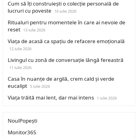
Cum să îți construiești o colecție personală de
lucruri cu poveste
16 iulie 2026
Ritualuri pentru momentele în care ai nevoie de
reset
13 iulie 2026
Viața de acasă ca spațiu de refacere emoțională
12 iulie 2026
Livingul cu zonă de conversație lângă fereastră
11 iulie 2026
Casa în nuanțe de argilă, crem cald și verde
eucalipt
5 iulie 2026
Viața trăită mai lent, dar mai intens
1 iulie 2026
NoulPopești
Monitor365