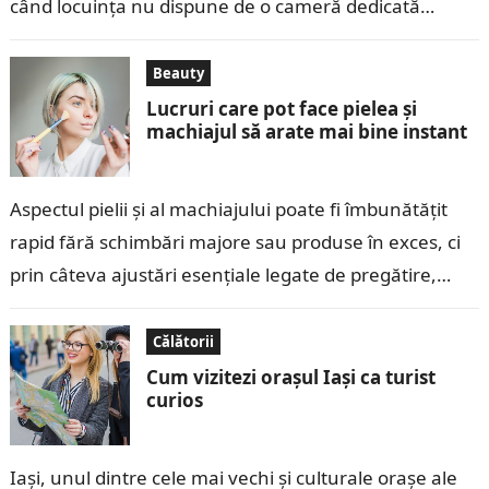
când locuința nu dispune de o cameră dedicată
pentru birou….
Beauty
Lucruri care pot face pielea și
machiajul să arate mai bine instant
Aspectul pielii și al machiajului poate fi îmbunătățit
rapid fără schimbări majore sau produse în exces, ci
prin câteva ajustări esențiale legate de pregătire,
tehnică și alegerea corectă…
Călătorii
Cum vizitezi orașul Iași ca turist
curios
Iași, unul dintre cele mai vechi și culturale orașe ale