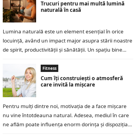
Trucuri pentru mai multă lumină
naturală în casă
Lumina naturală este un element esențial în orice
locuință, având un impact major asupra stării noastre
de spirit, productivității și sănătății. Un spațiu bine
luminat natural pare mai…
Fitness
Cum îți construiești o atmosferă
care invită la mișcare
Pentru mulți dintre noi, motivația de a face mișcare
nu vine întotdeauna natural. Adesea, mediul în care
ne aflăm poate influența enorm dorința și dispoziția
de a ne…