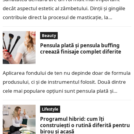
decât aspectul estetic al zâmbetului. Dinții și gingiile
contribuie direct la procesul de masticație, la
pregătirea alimentelor pentru digestie și…
Beauty
Pensula plată și pensula buffing
creează finisaje complet diferite
Aplicarea fondului de ten nu depinde doar de formula
produsului, ci și de instrumentul folosit. Două dintre
cele mai populare opțiuni sunt pensula plată și
pensula buffing, iar…
Lifestyle
Programul hibrid: cum îți
construiești o rutină diferită pentru
birou și acasă