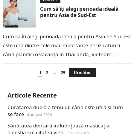
Cum să îți alegi perioada ideală
pentru Asia de Sud-Est
Cum să îți alegi perioada ideală pentru Asia de Sud-Est
este una dintre cele mai importante decizii atunci
când planifici o vacanță în Thailanda, Vietnam,
Indonezia, Malaezia, Filipine…
Paginație
1
2
…
25
Următor
articole
Articole Recente
Curățarea dublă a tenului: când este utilă și cum
se face
4 august 2026
Sănătatea dentară influențează masticația,
digestia și calitatea vieții
30 iulie 2026