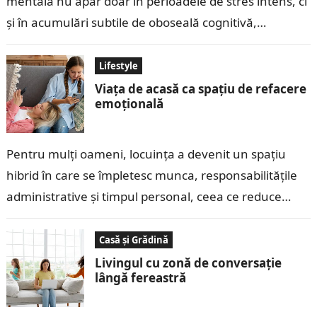
mentală nu apar doar în perioadele de stres intens, ci
și în acumulări subtile de oboseală cognitivă,
fragmentare a atenției și…
Lifestyle
Viața de acasă ca spațiu de refacere
emoțională
Pentru mulți oameni, locuința a devenit un spațiu
hibrid în care se împletesc munca, responsabilitățile
administrative și timpul personal, ceea ce reduce
treptat capacitatea de a percepe „acasă”…
Casă și Grădină
Livingul cu zonă de conversație
lângă fereastră