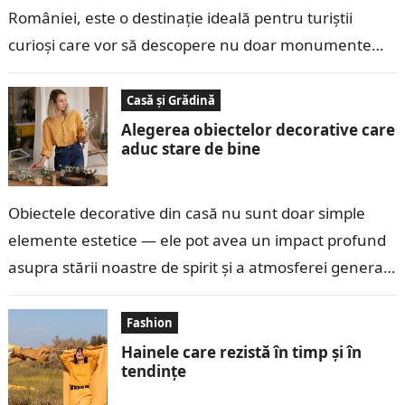
României, este o destinație ideală pentru turiștii
curioși care vor să descopere nu doar monumente
istorice, ci și…
Casă și Grădină
Alegerea obiectelor decorative care
aduc stare de bine
Obiectele decorative din casă nu sunt doar simple
elemente estetice — ele pot avea un impact profund
asupra stării noastre de spirit și a atmosferei generale
a locuinței….
Fashion
Hainele care rezistă în timp și în
tendințe