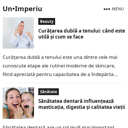
Un•Imperiu
MENU
Beauty
Curățarea dublă a tenului: când este
utilă și cum se face
Curățarea dublă a tenului este una dintre cele mai
cunoscute etape ale rutinei moderne de skincare,
fiind apreciată pentru capacitatea de a îndepărta
eficient machiajul, excesul de sebum,…
Sănătate
Sănătatea dentară influențează
masticația, digestia și calitatea vieții
Sănătatea dentară are un rol mult mai important