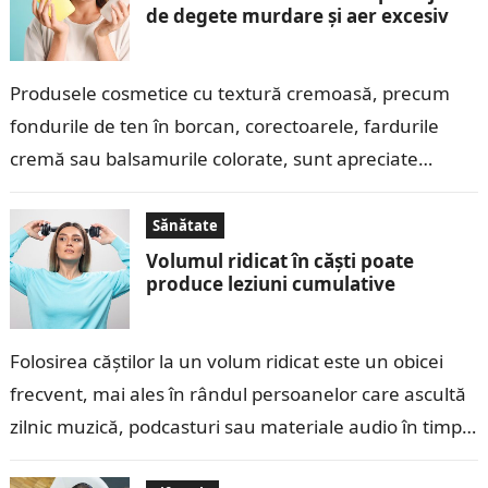
de degete murdare și aer excesiv
Produsele cosmetice cu textură cremoasă, precum
fondurile de ten în borcan, corectoarele, fardurile
cremă sau balsamurile colorate, sunt apreciate
pentru aplicarea ușoară și finisajul natural pe care îl…
Sănătate
Volumul ridicat în căști poate
produce leziuni cumulative
Folosirea căștilor la un volum ridicat este un obicei
frecvent, mai ales în rândul persoanelor care ascultă
zilnic muzică, podcasturi sau materiale audio în timpul
deplasărilor, activităților fizice…