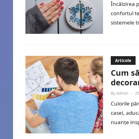
Încălzirea 
confortul t
sistemele tr
uniformă 
Articole
Cum să 
decora
By
Admin
•
25
Culorile pă
casei, aduc
nuanțe insp
teracota, 