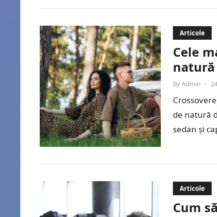
Articole
Cele ma
natură
By
Admin
•
24
Crossoverel
de natură d
sedan și ca
generos pe
Articole
Cum să 