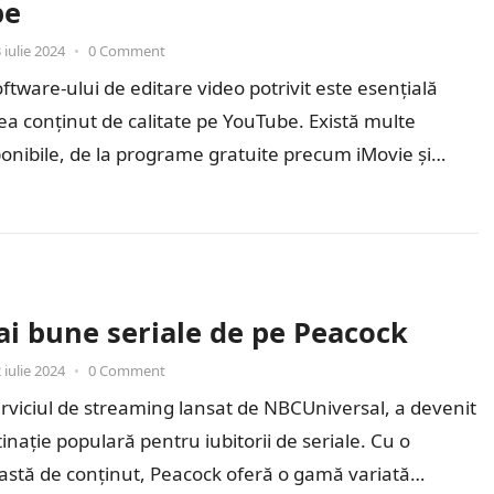
be
 iulie 2024
•
0 Comment
ftware-ului de editare video potrivit este esențială
ea conținut de calitate pe YouTube. Există multe
ponibile, de la programe gratuite precum iMovie și
ai bune seriale de pe Peacock
 iulie 2024
•
0 Comment
rviciul de streaming lansat de NBCUniversal, a devenit
tinație populară pentru iubitorii de seriale. Cu o
vastă de conținut, Peacock oferă o gamă variată…