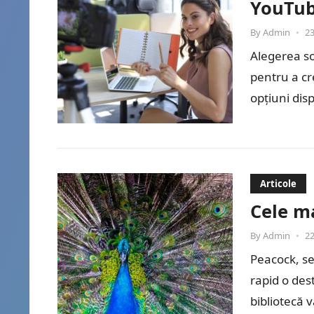
YouTu
By
Admin
•
23
Alegerea so
pentru a cr
opțiuni dis
DaVinci…
Articole
Cele m
By
Admin
•
22
Peacock, se
rapid o des
bibliotecă 