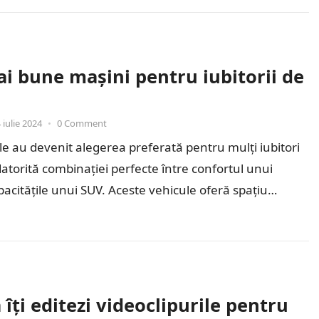
i bune mașini pentru iubitorii de
 iulie 2024
•
0 Comment
e au devenit alegerea preferată pentru mulți iubitori
atorită combinației perfecte între confortul unui
pacitățile unui SUV. Aceste vehicule oferă spațiu
ntru echipamentele…
îți editezi videoclipurile pentru