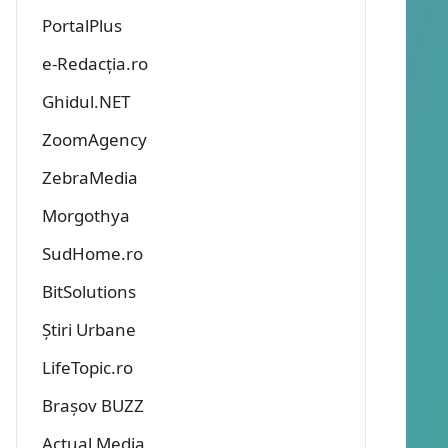
PortalPlus
e-Redacția.ro
Ghidul.NET
ZoomAgency
ZebraMedia
Morgothya
SudHome.ro
BitSolutions
Știri Urbane
LifeTopic.ro
Brașov BUZZ
Actual Media