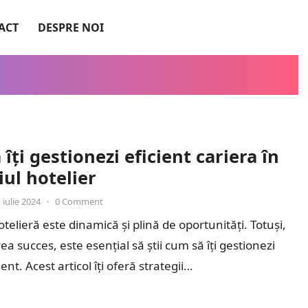
ACT
DESPRE NOI
îți gestionezi eficient cariera în
ul hotelier
 iulie 2024
•
0 Comment
telieră este dinamică și plină de oportunități. Totuși,
a succes, este esențial să știi cum să îți gestionezi
ient. Acest articol îți oferă strategii…