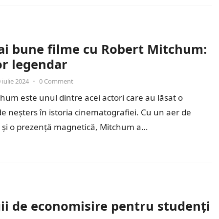
ai bune filme cu Robert Mitchum:
or legendar
 iulie 2024
•
0 Comment
hum este unul dintre acei actori care au lăsat o
 neșters în istoria cinematografiei. Cu un aer de
 și o prezență magnetică, Mitchum a…
gii de economisire pentru studenți