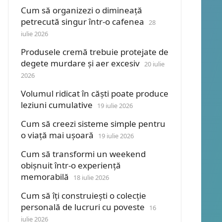
Cum să organizezi o dimineață
petrecută singur într-o cafenea
28
iulie 2026
Produsele cremă trebuie protejate de
degete murdare și aer excesiv
20 iulie
2026
Volumul ridicat în căști poate produce
leziuni cumulative
19 iulie 2026
Cum să creezi sisteme simple pentru
o viață mai ușoară
19 iulie 2026
Cum să transformi un weekend
obișnuit într-o experiență
memorabilă
18 iulie 2026
Cum să îți construiești o colecție
personală de lucruri cu poveste
16
iulie 2026