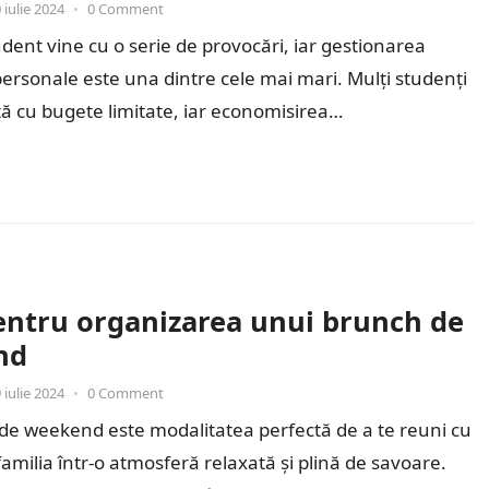
 iulie 2024
•
0 Comment
udent vine cu o serie de provocări, iar gestionarea
personale este una dintre cele mai mari. Mulți studenți
ă cu bugete limitate, iar economisirea…
entru organizarea unui brunch de
nd
 iulie 2024
•
0 Comment
de weekend este modalitatea perfectă de a te reuni cu
 familia într-o atmosferă relaxată și plină de savoare.