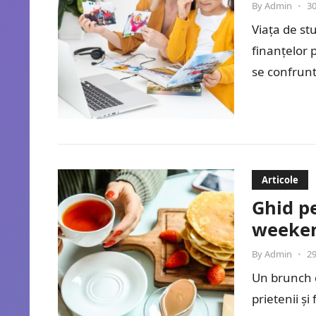
By
Admin
•
30
Viața de st
finanțelor 
se confrunt
Articole
Ghid p
weeke
By
Admin
•
29
Un brunch 
prietenii și