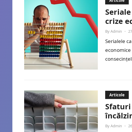
Articole
Seriale
crize 
By
Admin
•
27
Serialele c
economice o
consecințel
oferă dive
Articole
Sfatur
încălzi
By
Admin
•
26