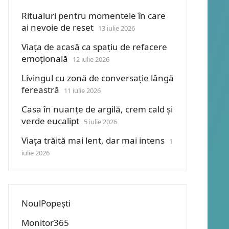
Ritualuri pentru momentele în care
ai nevoie de reset
13 iulie 2026
Viața de acasă ca spațiu de refacere
emoțională
12 iulie 2026
Livingul cu zonă de conversație lângă
fereastră
11 iulie 2026
Casa în nuanțe de argilă, crem cald și
verde eucalipt
5 iulie 2026
Viața trăită mai lent, dar mai intens
1
iulie 2026
NoulPopești
Monitor365