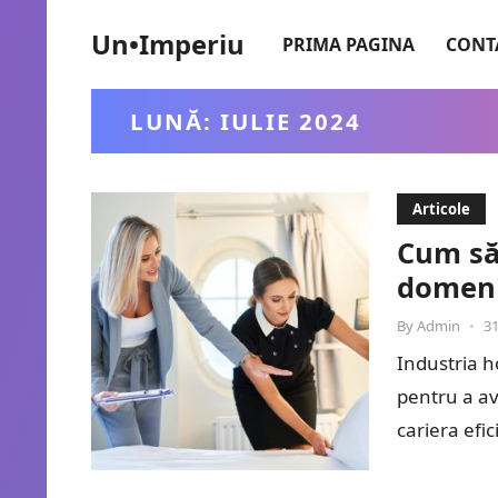
Un•Imperiu
PRIMA PAGINA
CONT
LUNĂ:
IULIE 2024
Articole
Cum să 
domeni
By
Admin
•
31
Industria ho
pentru a ave
cariera efic