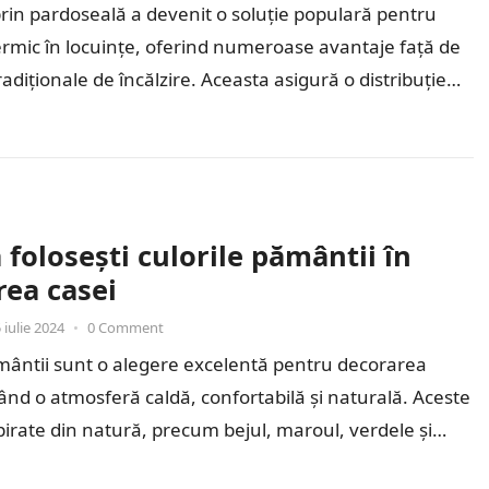
prin pardoseală a devenit o soluție populară pentru
ermic în locuințe, oferind numeroase avantaje față de
adiționale de încălzire. Aceasta asigură o distribuție
a…
folosești culorile pământii în
rea casei
 iulie 2024
•
0 Comment
mântii sunt o alegere excelentă pentru decorarea
ând o atmosferă caldă, confortabilă și naturală. Aceste
irate din natură, precum bejul, maroul, verdele și
sunt…