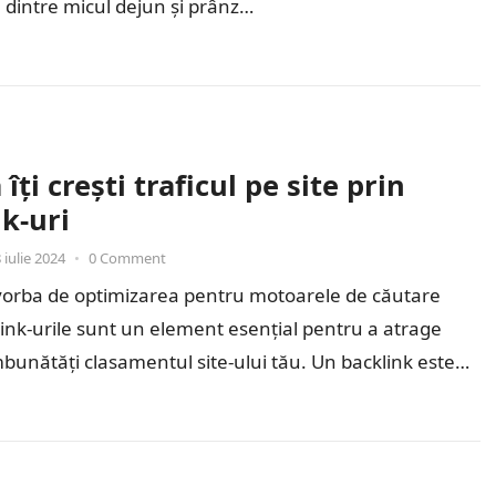
dintre micul dejun și prânz…
îți crești traficul pe site prin
k-uri
 iulie 2024
•
0 Comment
vorba de optimizarea pentru motoarele de căutare
link-urile sunt un element esențial pentru a atrage
 îmbunătăți clasamentul site-ului tău. Un backlink este…