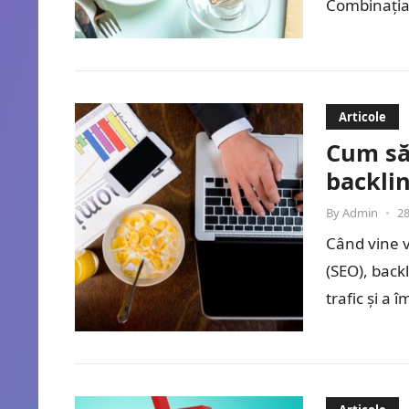
Combinația 
Articole
Cum să 
backlin
By
Admin
•
28
Când vine 
(SEO), back
trafic și a