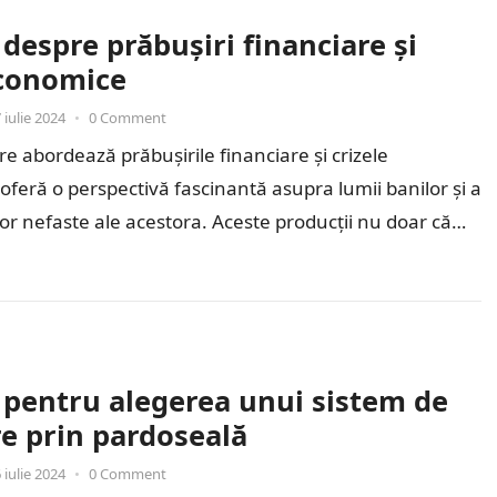
 despre prăbușiri financiare și
economice
 iulie 2024
•
0 Comment
are abordează prăbușirile financiare și crizele
feră o perspectivă fascinantă asupra lumii banilor și a
or nefaste ale acestora. Aceste producții nu doar că
rtisment,…
i pentru alegerea unui sistem de
re prin pardoseală
 iulie 2024
•
0 Comment