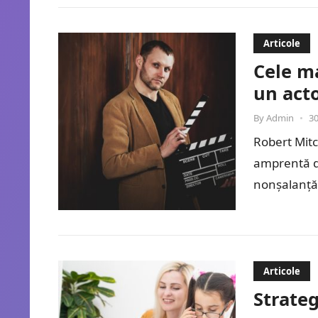
Articole
Cele m
un act
By
Admin
•
30
Robert Mitc
amprentă de
nonșalanță
Articole
Strate