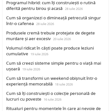
Programul hibrid: cum îți construiești o rutină
diferită pentru birou și acasă
28 iulie 2026
Cum să organizezi o dimineață petrecută singur
într-o cafenea
28 iulie 2026
Produsele cremă trebuie protejate de degete
murdare și aer excesiv
20 iulie 2026
Volumul ridicat în căști poate produce leziuni
cumulative
19 iulie 2026
Cum să creezi sisteme simple pentru o viață mai
ușoară
19 iulie 2026
Cum să transformi un weekend obișnuit într-o
experiență memorabilă
18 iulie 2026
Cum să îți construiești o colecție personală de
lucruri cu poveste
16 iulie 2026
Ritualuri pentru momentele în care ai nevoie de