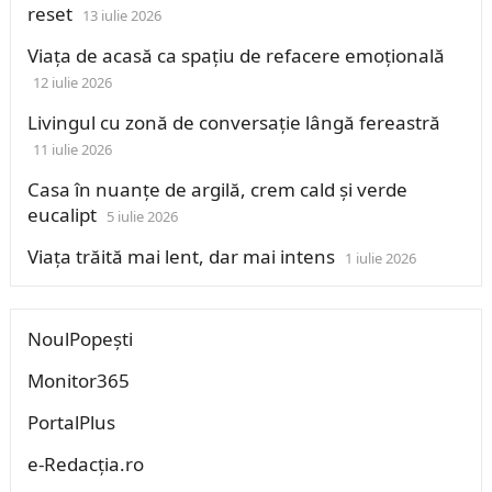
reset
13 iulie 2026
Viața de acasă ca spațiu de refacere emoțională
12 iulie 2026
Livingul cu zonă de conversație lângă fereastră
11 iulie 2026
Casa în nuanțe de argilă, crem cald și verde
eucalipt
5 iulie 2026
Viața trăită mai lent, dar mai intens
1 iulie 2026
NoulPopești
Monitor365
PortalPlus
e-Redacția.ro