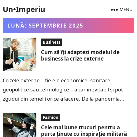
Un•Imperiu
MENU
LUNĂ:
SEPTEMBRIE 2025
Business
Cum să îți adaptezi modelul de
business la crize externe
Crizele externe – fie ele economice, sanitare,
geopolitice sau tehnologice – apar inevitabil și pot
zgudui din temelii orice afacere. De la pandemia
COVID-19 până la inflație sau…
Fashion
Cele mai bune trucuri pentru a
purta ținute cu inspirație militară