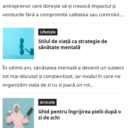
antreprenor care dorește să-și crească impactul și
veniturile fără a compromite calitatea sau controlul.
Una dintre metodele eficiente pentru extindere
este licențierea. Prin…
Lifestyle
Stilul de viață ca strategie de
sănătate mentală
În ultimii ani, sănătatea mentală a devenit un subiect
tot mai discutat și conștientizat, iar modul în care ne
organizăm viața de zi cu zi joacă un rol…
Articole
Ghid pentru îngrijirea pielii după o
zi de schi