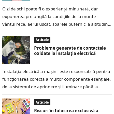
O zi de schi poate fi o experiență minunată, dar
expunerea prelungită la condițiile de la munte –
vântul rece, aerul uscat, soarele puternic la altitudini
mari și…
Articole
Probleme generate de contactele
oxidate la instalația electrică
Instalația electrică a mașinii este responsabilă pentru
funcționarea corectă a multor componente esențiale,
de la sistemul de aprindere și iluminare până la
echipamentele electronice moderne. Contactele
electrice, care…
Articole
Riscuri în folosirea exclusivă a