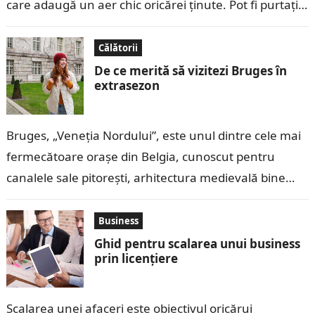
care adaugă un aer chic oricărei ținute. Pot fi purtați
atât în…
Călătorii
De ce merită să vizitezi Bruges în
extrasezon
Bruges, „Veneția Nordului”, este unul dintre cele mai
fermecătoare orașe din Belgia, cunoscut pentru
canalele sale pitorești, arhitectura medievală bine
conservată și atmosfera romantică. Deși este o
destinație…
Business
Ghid pentru scalarea unui business
prin licențiere
Scalarea unei afaceri este obiectivul oricărui