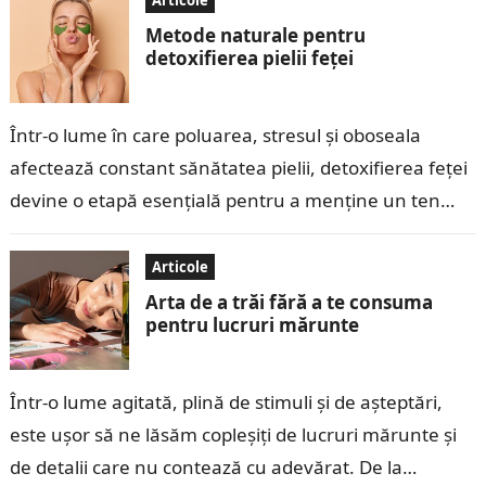
Articole
Metode naturale pentru
detoxifierea pielii feței
Într-o lume în care poluarea, stresul și oboseala
afectează constant sănătatea pielii, detoxifierea feței
devine o etapă esențială pentru a menține un ten
curat, luminos și sănătos. Detoxifierea…
Articole
Arta de a trăi fără a te consuma
pentru lucruri mărunte
Într-o lume agitată, plină de stimuli și de așteptări,
este ușor să ne lăsăm copleșiți de lucruri mărunte și
de detalii care nu contează cu adevărat. De la…