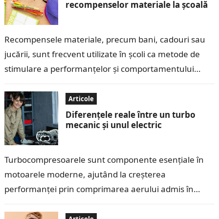
recompenselor materiale la școală
Recompensele materiale, precum bani, cadouri sau
jucării, sunt frecvent utilizate în școli ca metode de
stimulare a performanțelor și comportamentului
copiilor. Deși aceste recompense pot părea eficiente
pe…
Articole
Diferențele reale între un turbo
mecanic și unul electric
Turbocompresoarele sunt componente esențiale în
motoarele moderne, ajutând la creșterea
performanței prin comprimarea aerului admis în
cilindri. În ultimii ani, tehnologia turbo a evoluat, iar
pe piață au…