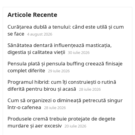
Articole Recente
Curățarea dublă a tenului: când este utilă și cum
se face
4 august 2026
Sănătatea dentară influențează masticația,
digestia și calitatea vieții
30 iulie 2026
Pensula plată și pensula buffing creează finisaje
complet diferite
29 iulie 2026
Programul hibrid: cum îți construiești o rutină
diferită pentru birou și acasă
28 iulie 2026
Cum să organizezi o dimineață petrecută singur
într-o cafenea
28 iulie 2026
Produsele cremă trebuie protejate de degete
murdare și aer excesiv
20 iulie 2026