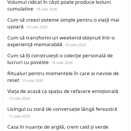
Volumul ridicat în căști poate produce leziuni
cumulative
19 iulie 2026
Cum să creezi sisteme simple pentru o viață mai
ușoară
19 iulie 2026
Cum să transformi un weekend obișnuit într-o
experiență memorabilă
18 iulie 2026
Cum să îți construiești o colecție personală de
lucruri cu poveste
16 iulie 2026
Ritualuri pentru momentele în care ai nevoie de
reset
13 iulie 2026
Viața de acasă ca spațiu de refacere emoțională
12 iulie 2026
Livingul cu zonă de conversație lângă fereastră
11 iulie 2026
Casa în nuanțe de argilă, crem cald și verde