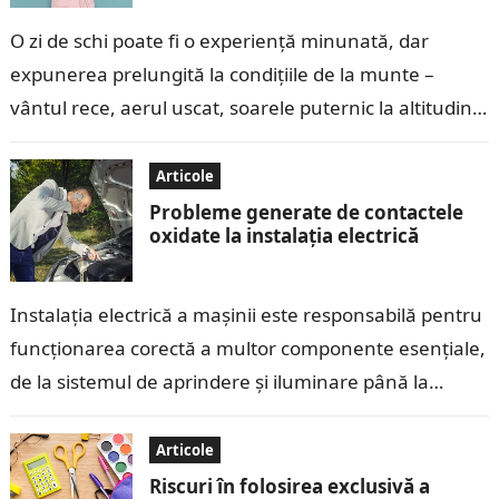
O zi de schi poate fi o experiență minunată, dar
expunerea prelungită la condițiile de la munte –
vântul rece, aerul uscat, soarele puternic la altitudini
mari și…
Articole
Probleme generate de contactele
oxidate la instalația electrică
Instalația electrică a mașinii este responsabilă pentru
funcționarea corectă a multor componente esențiale,
de la sistemul de aprindere și iluminare până la
echipamentele electronice moderne. Contactele
electrice, care…
Articole
Riscuri în folosirea exclusivă a