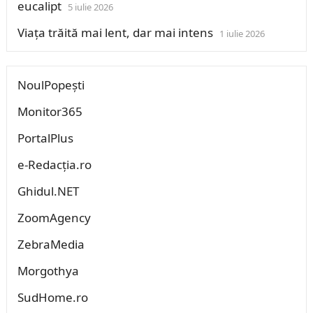
eucalipt
5 iulie 2026
Viața trăită mai lent, dar mai intens
1 iulie 2026
NoulPopești
Monitor365
PortalPlus
e-Redacția.ro
Ghidul.NET
ZoomAgency
ZebraMedia
Morgothya
SudHome.ro