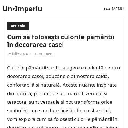
Un•Imperiu
MENU
Articole
Cum să folosești culorile pământii
în decorarea casei
25 iulie 2024
•
0 Comment
Culorile pământii sunt o alegere excelentă pentru
decorarea casei, aducând o atmosferă caldă,
confortabilă și naturală. Aceste nuanțe inspirate
din natură, precum bejul, maroul, verdele și
teracota, sunt versatile și pot transforma orice
spațiu într-un sanctuar liniștit. În acest articol,
vom explora cum să folosești culorile pământii în
decorarea casei pentru a crea un mediu primitor