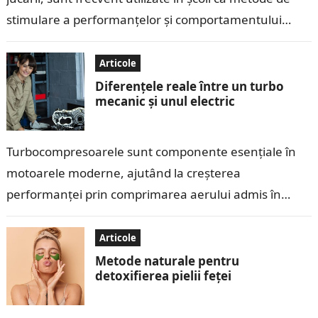
stimulare a performanțelor și comportamentului
copiilor. Deși aceste recompense pot părea eficiente
pe…
Articole
Diferențele reale între un turbo
mecanic și unul electric
Turbocompresoarele sunt componente esențiale în
motoarele moderne, ajutând la creșterea
performanței prin comprimarea aerului admis în
cilindri. În ultimii ani, tehnologia turbo a evoluat, iar
pe piață au…
Articole
Metode naturale pentru
detoxifierea pielii feței