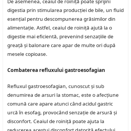
De asemenea, ceaiul de roiniță poate sprijini
digestia prin stimularea producției de bile, un fluid
esențial pentru descompunerea grăsimilor din
alimentație. Astfel, ceaiul de roiniță ajută la o
digestie mai eficientă, prevenind senzațiile de
greață și balonare care apar de multe ori după
mesele copioase.
Combaterea refluxului gastroesofagian
Refluxul gastroesofagian, cunoscut și sub
denumirea de arsuri la stomac, este o afecțiune
comună care apare atunci când acidul gastric
urcă în esofag, provocând senzație de arsură și
disconfort. Ceaiul de roiniță poate ajuta la
reducerea acestui disconfort datorită efectului