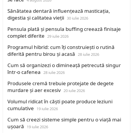
4 august 2026
Sănătatea dentară influențează masticația,
digestia și calitatea vieții
30 iulie 2026
Pensula plată și pensula buffing creează finisaje
complet diferite
29 iulie 2026
Programul hibrid: cum îți construiești o rutină
diferită pentru birou și acasă
28 iulie 2026
Cum să organizezi o dimineață petrecută singur
într-o cafenea
28 iulie 2026
Produsele cremă trebuie protejate de degete
murdare și aer excesiv
20 iulie 2026
Volumul ridicat în căști poate produce leziuni
cumulative
19 iulie 2026
Cum să creezi sisteme simple pentru o viață mai
ușoară
19 iulie 2026