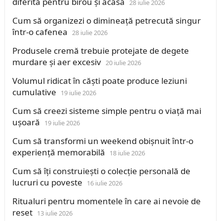
diferită pentru birou și acasă
28 iulie 2026
Cum să organizezi o dimineață petrecută singur
într-o cafenea
28 iulie 2026
Produsele cremă trebuie protejate de degete
murdare și aer excesiv
20 iulie 2026
Volumul ridicat în căști poate produce leziuni
cumulative
19 iulie 2026
Cum să creezi sisteme simple pentru o viață mai
ușoară
19 iulie 2026
Cum să transformi un weekend obișnuit într-o
experiență memorabilă
18 iulie 2026
Cum să îți construiești o colecție personală de
lucruri cu poveste
16 iulie 2026
Ritualuri pentru momentele în care ai nevoie de
reset
13 iulie 2026