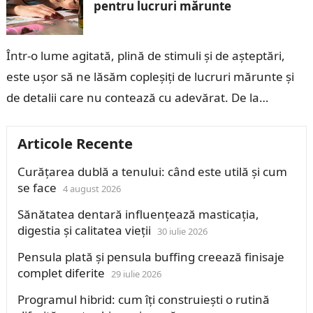
pentru lucruri mărunte
Într-o lume agitată, plină de stimuli și de așteptări,
este ușor să ne lăsăm copleșiți de lucruri mărunte și
de detalii care nu contează cu adevărat. De la…
Articole Recente
Curățarea dublă a tenului: când este utilă și cum
se face
4 august 2026
Sănătatea dentară influențează masticația,
digestia și calitatea vieții
30 iulie 2026
Pensula plată și pensula buffing creează finisaje
complet diferite
29 iulie 2026
Programul hibrid: cum îți construiești o rutină