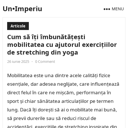
Un•Imperiu
MENU
Articole
Cum să îți îmbunătățești
mobilitatea cu ajutorul exercițiilor
de stretching din yoga
26 iunie 2025
•
0 Comment
Mobilitatea este una dintre acele calități fizice
esențiale, dar adesea neglijate, care influențează
direct felul în care ne mișcăm, performanța în
sport și chiar sănătatea articulațiilor pe termen
lung. Dacă îți dorești să ai o mobilitate mai bună,
să previi durerile sau să reduci riscul de
accidentări, exercițiile de stretching inspirate din