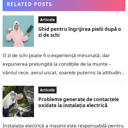
RELATED POSTS
Articole
Ghid pentru îngrijirea pielii după o
zi de schi
O zi de schi poate fi o experiență minunată, dar
expunerea prelungită la condițiile de la munte –
vântul rece, aerul uscat, soarele puternic la altitudini
mari și…
Articole
Probleme generate de contactele
oxidate la instalația electrică
Instalația electrică a mașinii este responsabilă pentru