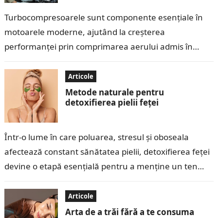
Turbocompresoarele sunt componente esențiale în
motoarele moderne, ajutând la creșterea
performanței prin comprimarea aerului admis în
cilindri. În ultimii ani, tehnologia turbo a evoluat, iar
pe piață au…
Articole
Metode naturale pentru
detoxifierea pielii feței
Într-o lume în care poluarea, stresul și oboseala
afectează constant sănătatea pielii, detoxifierea feței
devine o etapă esențială pentru a menține un ten
curat, luminos și sănătos. Detoxifierea…
Articole
Arta de a trăi fără a te consuma