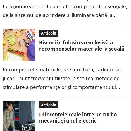
funcționarea corectă a multor componente esențiale,
de la sistemul de aprindere și iluminare până la
echipamentele electronice moderne. Contactele
electrice, care…
Articole
Riscuri în folosirea exclusivă a
recompenselor materiale la școală
Recompensele materiale, precum bani, cadouri sau
jucării, sunt frecvent utilizate în școli ca metode de
stimulare a performanțelor și comportamentului
copiilor. Deși aceste recompense pot părea eficiente
pe…
Articole
Diferențele reale între un turbo
mecanic și unul electric