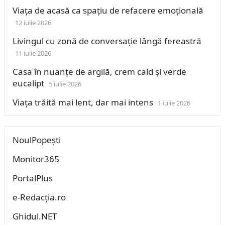
Viața de acasă ca spațiu de refacere emoțională
12 iulie 2026
Livingul cu zonă de conversație lângă fereastră
11 iulie 2026
Casa în nuanțe de argilă, crem cald și verde
eucalipt
5 iulie 2026
Viața trăită mai lent, dar mai intens
1 iulie 2026
NoulPopești
Monitor365
PortalPlus
e-Redacția.ro
Ghidul.NET