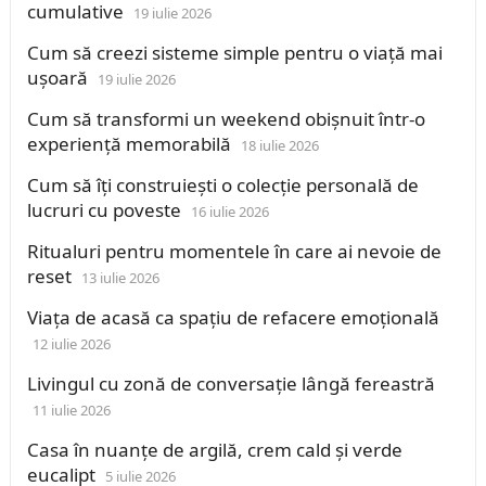
cumulative
19 iulie 2026
Cum să creezi sisteme simple pentru o viață mai
ușoară
19 iulie 2026
Cum să transformi un weekend obișnuit într-o
experiență memorabilă
18 iulie 2026
Cum să îți construiești o colecție personală de
lucruri cu poveste
16 iulie 2026
Ritualuri pentru momentele în care ai nevoie de
reset
13 iulie 2026
Viața de acasă ca spațiu de refacere emoțională
12 iulie 2026
Livingul cu zonă de conversație lângă fereastră
11 iulie 2026
Casa în nuanțe de argilă, crem cald și verde
eucalipt
5 iulie 2026