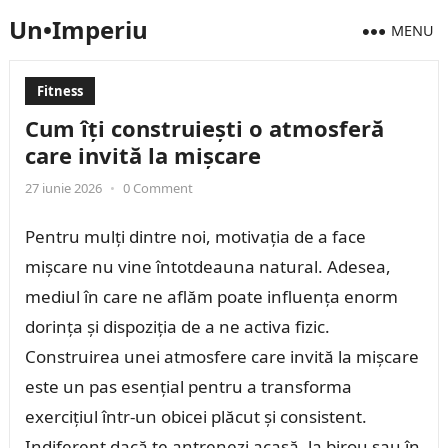
Un•Imperiu
MENU
Fitness
Cum îți construiești o atmosferă
care invită la mișcare
27 iunie 2026
•
0 Comment
Pentru mulți dintre noi, motivația de a face
mișcare nu vine întotdeauna natural. Adesea,
mediul în care ne aflăm poate influența enorm
dorința și dispoziția de a ne activa fizic.
Construirea unei atmosfere care invită la mișcare
este un pas esențial pentru a transforma
exercițiul într-un obicei plăcut și consistent.
Indiferent dacă te antrenezi acasă, la birou sau în