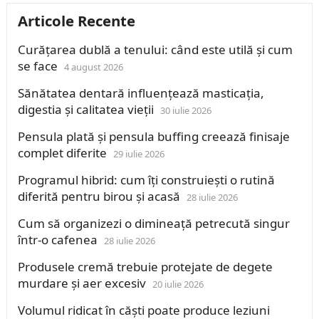
Articole Recente
Curățarea dublă a tenului: când este utilă și cum
se face
4 august 2026
Sănătatea dentară influențează masticația,
digestia și calitatea vieții
30 iulie 2026
Pensula plată și pensula buffing creează finisaje
complet diferite
29 iulie 2026
Programul hibrid: cum îți construiești o rutină
diferită pentru birou și acasă
28 iulie 2026
Cum să organizezi o dimineață petrecută singur
într-o cafenea
28 iulie 2026
Produsele cremă trebuie protejate de degete
murdare și aer excesiv
20 iulie 2026
Volumul ridicat în căști poate produce leziuni