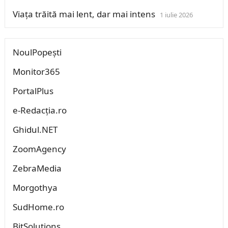
Viața trăită mai lent, dar mai intens
1 iulie 2026
NoulPopești
Monitor365
PortalPlus
e-Redacția.ro
Ghidul.NET
ZoomAgency
ZebraMedia
Morgothya
SudHome.ro
BitSolutions