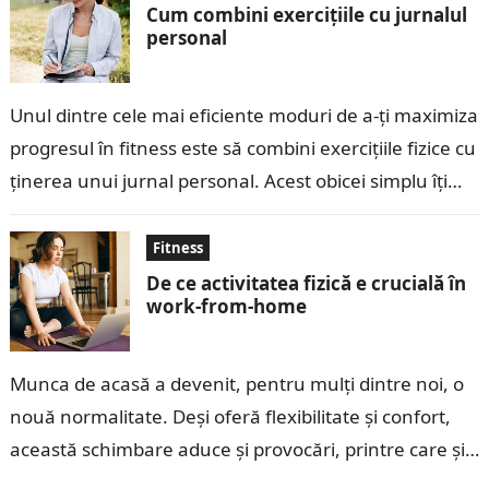
Cum combini exercițiile cu jurnalul
personal
Unul dintre cele mai eficiente moduri de a-ți maximiza
progresul în fitness este să combini exercițiile fizice cu
ținerea unui jurnal personal. Acest obicei simplu îți
permite să…
Fitness
De ce activitatea fizică e crucială în
work-from-home
Munca de acasă a devenit, pentru mulți dintre noi, o
nouă normalitate. Deși oferă flexibilitate și confort,
această schimbare aduce și provocări, printre care și
riscul sedentarismului. Lipsa…