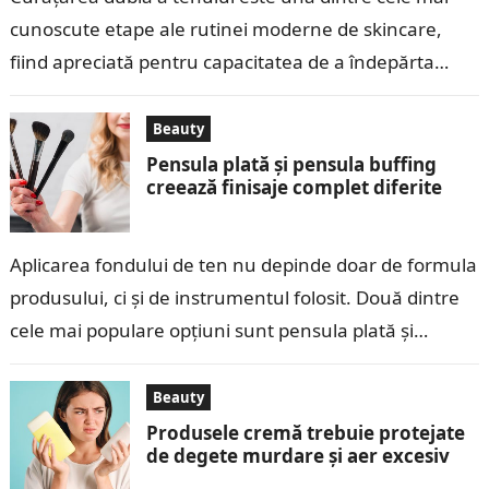
cunoscute etape ale rutinei moderne de skincare,
fiind apreciată pentru capacitatea de a îndepărta
eficient machiajul, excesul de sebum,…
Beauty
Pensula plată și pensula buffing
creează finisaje complet diferite
Aplicarea fondului de ten nu depinde doar de formula
produsului, ci și de instrumentul folosit. Două dintre
cele mai populare opțiuni sunt pensula plată și
pensula buffing, iar…
Beauty
Produsele cremă trebuie protejate
de degete murdare și aer excesiv