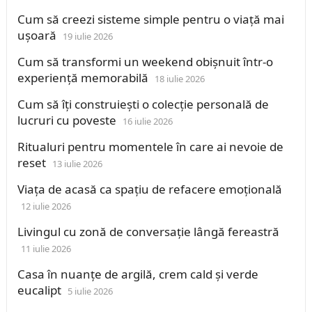
Cum să creezi sisteme simple pentru o viață mai
ușoară
19 iulie 2026
Cum să transformi un weekend obișnuit într-o
experiență memorabilă
18 iulie 2026
Cum să îți construiești o colecție personală de
lucruri cu poveste
16 iulie 2026
Ritualuri pentru momentele în care ai nevoie de
reset
13 iulie 2026
Viața de acasă ca spațiu de refacere emoțională
12 iulie 2026
Livingul cu zonă de conversație lângă fereastră
11 iulie 2026
Casa în nuanțe de argilă, crem cald și verde
eucalipt
5 iulie 2026