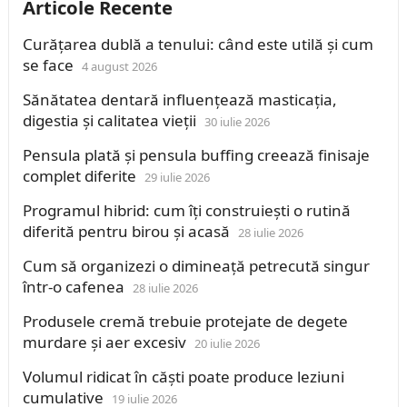
Articole Recente
Curățarea dublă a tenului: când este utilă și cum
se face
4 august 2026
Sănătatea dentară influențează masticația,
digestia și calitatea vieții
30 iulie 2026
Pensula plată și pensula buffing creează finisaje
complet diferite
29 iulie 2026
Programul hibrid: cum îți construiești o rutină
diferită pentru birou și acasă
28 iulie 2026
Cum să organizezi o dimineață petrecută singur
într-o cafenea
28 iulie 2026
Produsele cremă trebuie protejate de degete
murdare și aer excesiv
20 iulie 2026
Volumul ridicat în căști poate produce leziuni
cumulative
19 iulie 2026