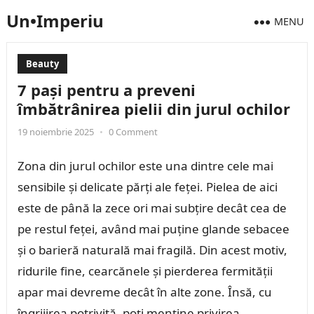
Un•Imperiu
MENU
Beauty
7 pași pentru a preveni
îmbătrânirea pielii din jurul ochilor
19 noiembrie 2025
•
0 Comment
Zona din jurul ochilor este una dintre cele mai
sensibile și delicate părți ale feței. Pielea de aici
este de până la zece ori mai subțire decât cea de
pe restul feței, având mai puține glande sebacee
și o barieră naturală mai fragilă. Din acest motiv,
ridurile fine, cearcănele și pierderea fermității
apar mai devreme decât în alte zone. Însă, cu
îngrijirea potrivită, poți menține privirea