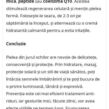
mică
,
peptide
sau
coenzima Q10
. Acestea
stimulează regenerarea celulară și mențin pielea
fermă. Folosește-le seara, de 2-3 ori pe
săptămână la început, și alternează cu o cremă
hidratantă calmantă pentru a evita iritațiile.
Concluzie
Pielea din jurul ochilor are nevoie de delicatețe,
consecvență și protecție. Prin hidratare, masaj,
protecție solară și un stil de viață sănătos, poți
întârzia semnele îmbătrânirii și te poți bucura de
o privire luminoasă, tânără și expresivă.
Prevenția este cel mai eficient tratament anti-
riduri, iar gesturile mici, făcute zilnic, vor avea
efecte vizibile pe termen lung. Frumusețea