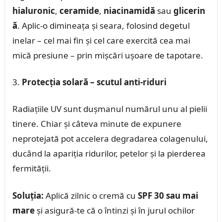
hialuronic
,
ceramide
,
niacinamidă
sau
glicerin
ă
. Aplic-o dimineața și seara, folosind degetul
inelar – cel mai fin și cel care exercită cea mai
mică presiune – prin mișcări ușoare de tapotare.
Protecția solară – scutul anti-riduri
Radiațiile UV sunt dușmanul numărul unu al pielii
tinere. Chiar și câteva minute de expunere
neprotejată pot accelera degradarea colagenului,
ducând la apariția ridurilor, petelor și la pierderea
fermității.
Soluția:
Aplică zilnic o cremă cu
SPF 30 sau mai
mare
și asigură-te că o întinzi și în jurul ochilor