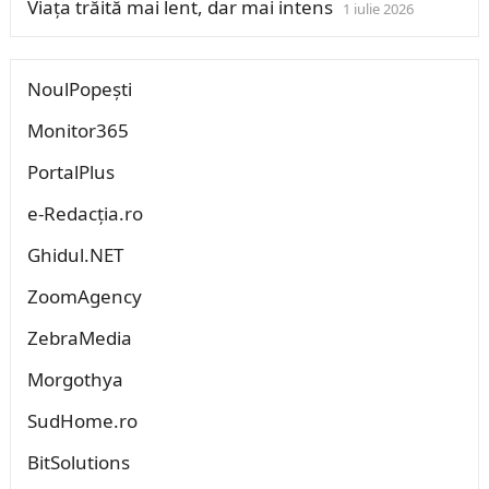
Viața trăită mai lent, dar mai intens
1 iulie 2026
NoulPopești
Monitor365
PortalPlus
e-Redacția.ro
Ghidul.NET
ZoomAgency
ZebraMedia
Morgothya
SudHome.ro
BitSolutions