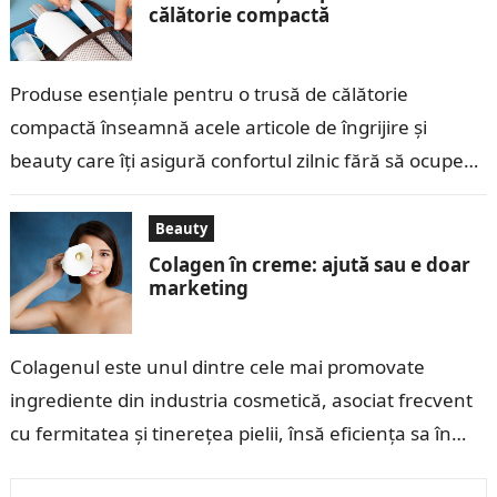
călătorie compactă
Produse esențiale pentru o trusă de călătorie
compactă înseamnă acele articole de îngrijire și
beauty care îți asigură confortul zilnic fără să ocupe
mult spațiu în bagaj. Indiferent…
Beauty
Colagen în creme: ajută sau e doar
marketing
Colagenul este unul dintre cele mai promovate
ingrediente din industria cosmetică, asociat frecvent
cu fermitatea și tinerețea pielii, însă eficiența sa în
produsele topice este adesea înțeleasă greșit,…