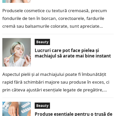
Produsele cosmetice cu textură cremoasă, precum
fondurile de ten în borcan, corectoarele, fardurile
cremă sau balsamurile colorate, sunt apreciate
pentru aplicarea ușoară și finisajul natural pe care îl…
Beauty
Lucruri care pot face pielea și
machiajul să arate mai bine instant
Aspectul pielii și al machiajului poate fi îmbunătățit
rapid fără schimbări majore sau produse în exces, ci
prin câteva ajustări esențiale legate de pregătire,
tehnică și alegerea corectă…
Beauty
Produse esențiale pentru o trusă de