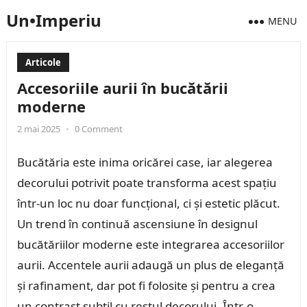
Un•Imperiu
MENU
Articole
Accesoriile aurii în bucătării
moderne
2 mai 2025
•
0 Comment
Bucătăria este inima oricărei case, iar alegerea
decorului potrivit poate transforma acest spațiu
într-un loc nu doar funcțional, ci și estetic plăcut.
Un trend în continuă ascensiune în designul
bucătăriilor moderne este integrarea accesoriilor
aurii. Accentele aurii adaugă un plus de eleganță
și rafinament, dar pot fi folosite și pentru a crea
un contrast subtil cu restul decorului. Într-o