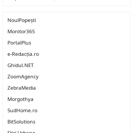
NoulPopești
Monitor365
PortalPlus
e-Redacția.ro
Ghidul.NET
ZoomAgency
ZebraMedia
Morgothya
SudHome.ro
BitSolutions
Știri Urbane