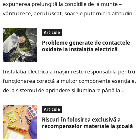
expunerea prelungită la condițiile de la munte –
vântul rece, aerul uscat, soarele puternic la altitudini
mari și…
Articole
Probleme generate de contactele
oxidate la instalația electrică
Instalația electrică a mașinii este responsabilă pentru
funcționarea corectă a multor componente esențiale,
de la sistemul de aprindere și iluminare până la
echipamentele electronice moderne. Contactele
electrice, care…
Articole
Riscuri în folosirea exclusivă a
recompenselor materiale la școală