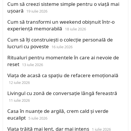
Cum să creezi sisteme simple pentru o viață mai
ușoară
19 iulie 2026
Cum să transformi un weekend obișnuit într-o
experiență memorabilă
18 iulie 2026
Cum să îți construiești o colecție personală de
lucruri cu poveste
16 iulie 2026
Ritualuri pentru momentele în care ai nevoie de
reset
13 iulie 2026
Viața de acasă ca spațiu de refacere emoțională
12 iulie 2026
Livingul cu zonă de conversație lângă fereastră
11 iulie 2026
Casa în nuanțe de argilă, crem cald și verde
eucalipt
5 iulie 2026
Viața trăită mai lent, dar mai intens
1 iulie 2026