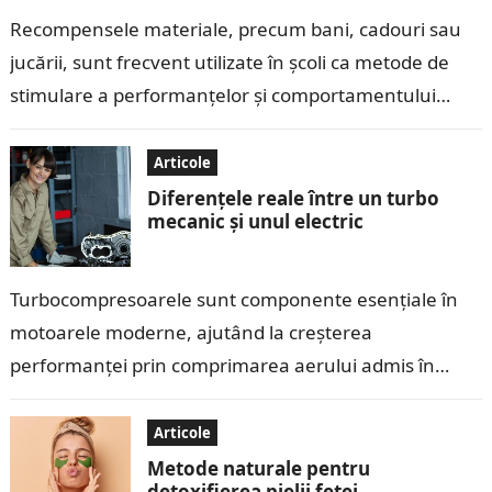
Recompensele materiale, precum bani, cadouri sau
jucării, sunt frecvent utilizate în școli ca metode de
stimulare a performanțelor și comportamentului
copiilor. Deși aceste recompense pot părea eficiente
pe…
Articole
Diferențele reale între un turbo
mecanic și unul electric
Turbocompresoarele sunt componente esențiale în
motoarele moderne, ajutând la creșterea
performanței prin comprimarea aerului admis în
cilindri. În ultimii ani, tehnologia turbo a evoluat, iar
pe piață au…
Articole
Metode naturale pentru
detoxifierea pielii feței