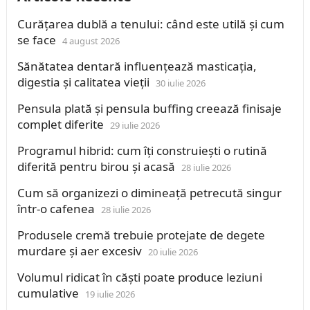
Curățarea dublă a tenului: când este utilă și cum
se face
4 august 2026
Sănătatea dentară influențează masticația,
digestia și calitatea vieții
30 iulie 2026
Pensula plată și pensula buffing creează finisaje
complet diferite
29 iulie 2026
Programul hibrid: cum îți construiești o rutină
diferită pentru birou și acasă
28 iulie 2026
Cum să organizezi o dimineață petrecută singur
într-o cafenea
28 iulie 2026
Produsele cremă trebuie protejate de degete
murdare și aer excesiv
20 iulie 2026
Volumul ridicat în căști poate produce leziuni
cumulative
19 iulie 2026