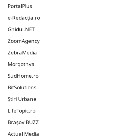
PortalPlus
e-Redacția.ro
Ghidul.NET
ZoomAgency
ZebraMedia
Morgothya
SudHome.ro
BitSolutions
Știri Urbane
LifeTopic.ro
Brașov BUZZ
Actual Media