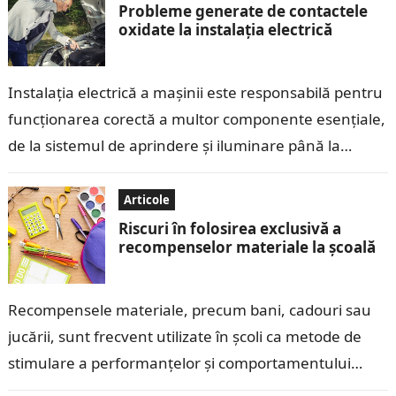
Probleme generate de contactele
oxidate la instalația electrică
Instalația electrică a mașinii este responsabilă pentru
funcționarea corectă a multor componente esențiale,
de la sistemul de aprindere și iluminare până la
echipamentele electronice moderne. Contactele
electrice, care…
Articole
Riscuri în folosirea exclusivă a
recompenselor materiale la școală
Recompensele materiale, precum bani, cadouri sau
jucării, sunt frecvent utilizate în școli ca metode de
stimulare a performanțelor și comportamentului
copiilor. Deși aceste recompense pot părea eficiente