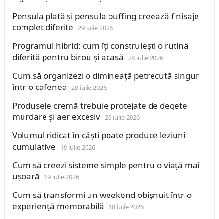
Pensula plată și pensula buffing creează finisaje
complet diferite
29 iulie 2026
Programul hibrid: cum îți construiești o rutină
diferită pentru birou și acasă
28 iulie 2026
Cum să organizezi o dimineață petrecută singur
într-o cafenea
28 iulie 2026
Produsele cremă trebuie protejate de degete
murdare și aer excesiv
20 iulie 2026
Volumul ridicat în căști poate produce leziuni
cumulative
19 iulie 2026
Cum să creezi sisteme simple pentru o viață mai
ușoară
19 iulie 2026
Cum să transformi un weekend obișnuit într-o
experiență memorabilă
18 iulie 2026