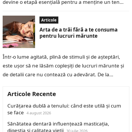
devine o etapă esențială pentru a menține un ten
curat, luminos și sănătos. Detoxifierea…
Articole
Arta de a trăi fără a te consuma
pentru lucruri mărunte
Într-o lume agitată, plină de stimuli și de așteptări,
este ușor să ne lăsăm copleșiți de lucruri mărunte și
de detalii care nu contează cu adevărat. De la…
Articole Recente
Curățarea dublă a tenului: când este utilă și cum
se face
4 august 2026
Sănătatea dentară influențează masticația,
digestia și calitatea vieții
30 iulie 2026