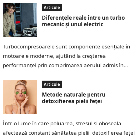
pe…
Articole
Diferențele reale între un turbo
mecanic și unul electric
Turbocompresoarele sunt componente esențiale în
motoarele moderne, ajutând la creșterea
performanței prin comprimarea aerului admis în
cilindri. În ultimii ani, tehnologia turbo a evoluat, iar
pe piață au…
Articole
Metode naturale pentru
detoxifierea pielii feței
Într-o lume în care poluarea, stresul și oboseala
afectează constant sănătatea pielii, detoxifierea feței