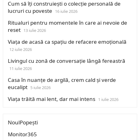
Cum să îți construiești o colecție personală de
lucruri cu poveste
16 iulie 2026
Ritualuri pentru momentele în care ai nevoie de
reset
13 iulie 2026
Viața de acasă ca spațiu de refacere emoțională
12 iulie 2026
Livingul cu zonă de conversație lângă fereastră
11 iulie 2026
Casa în nuanțe de argilă, crem cald și verde
eucalipt
5 iulie 2026
Viața trăită mai lent, dar mai intens
1 iulie 2026
NoulPopești
Monitor365