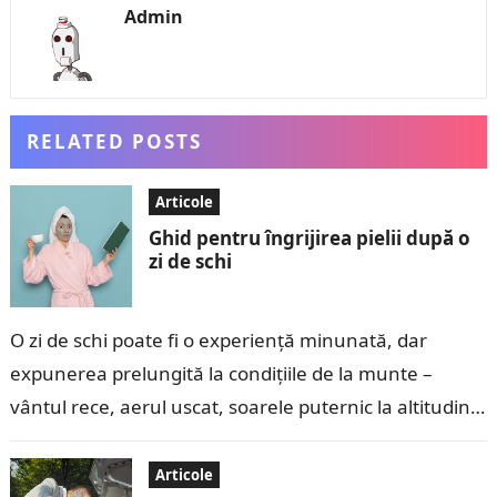
Admin
RELATED POSTS
Articole
Ghid pentru îngrijirea pielii după o
zi de schi
O zi de schi poate fi o experiență minunată, dar
expunerea prelungită la condițiile de la munte –
vântul rece, aerul uscat, soarele puternic la altitudini
mari și…
Articole