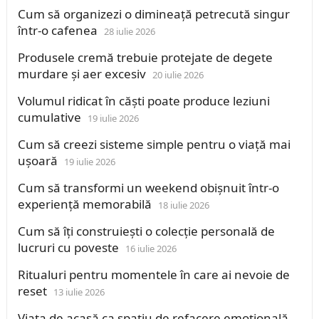
Cum să organizezi o dimineață petrecută singur
într-o cafenea
28 iulie 2026
Produsele cremă trebuie protejate de degete
murdare și aer excesiv
20 iulie 2026
Volumul ridicat în căști poate produce leziuni
cumulative
19 iulie 2026
Cum să creezi sisteme simple pentru o viață mai
ușoară
19 iulie 2026
Cum să transformi un weekend obișnuit într-o
experiență memorabilă
18 iulie 2026
Cum să îți construiești o colecție personală de
lucruri cu poveste
16 iulie 2026
Ritualuri pentru momentele în care ai nevoie de
reset
13 iulie 2026
Viața de acasă ca spațiu de refacere emoțională