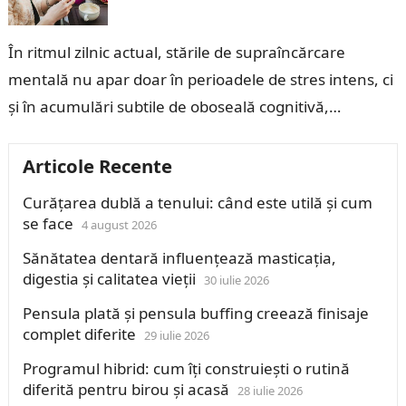
În ritmul zilnic actual, stările de supraîncărcare
mentală nu apar doar în perioadele de stres intens, ci
și în acumulări subtile de oboseală cognitivă,
fragmentare a atenției și…
Articole Recente
Curățarea dublă a tenului: când este utilă și cum
se face
4 august 2026
Sănătatea dentară influențează masticația,
digestia și calitatea vieții
30 iulie 2026
Pensula plată și pensula buffing creează finisaje
complet diferite
29 iulie 2026
Programul hibrid: cum îți construiești o rutină
diferită pentru birou și acasă
28 iulie 2026