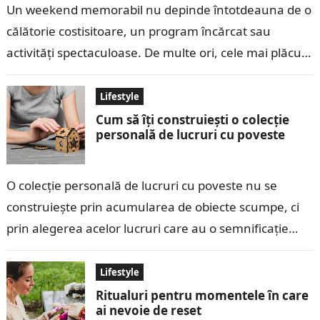
Un weekend memorabil nu depinde întotdeauna de o
călătorie costisitoare, un program încărcat sau
activități spectaculoase. De multe ori, cele mai plăcute
momente apar atunci când folosim timpul…
Lifestyle
Cum să îți construiești o colecție
personală de lucruri cu poveste
O colecție personală de lucruri cu poveste nu se
construiește prin acumularea de obiecte scumpe, ci
prin alegerea acelor lucruri care au o semnificație
aparte pentru tine. O…
Lifestyle
Ritualuri pentru momentele în care
ai nevoie de reset