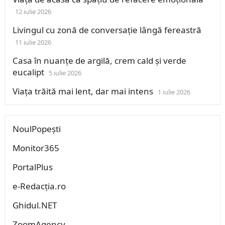
12 iulie 2026
Livingul cu zonă de conversație lângă fereastră
11 iulie 2026
Casa în nuanțe de argilă, crem cald și verde
eucalipt
5 iulie 2026
Viața trăită mai lent, dar mai intens
1 iulie 2026
NoulPopești
Monitor365
PortalPlus
e-Redacția.ro
Ghidul.NET
ZoomAgency