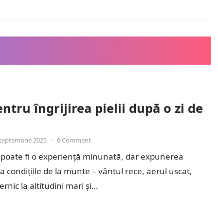
ntru îngrijirea pielii după o zi de
septembrie 2025
•
0 Comment
i poate fi o experiență minunată, dar expunerea
la condițiile de la munte – vântul rece, aerul uscat,
rnic la altitudini mari și…