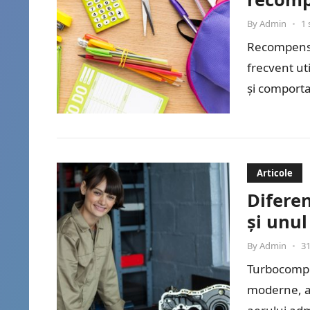
By
Admin
•
1 
Recompensel
frecvent ut
și comporta
eficiente p
Articole
Diferen
și unul
By
Admin
•
31
Turbocompr
moderne, a