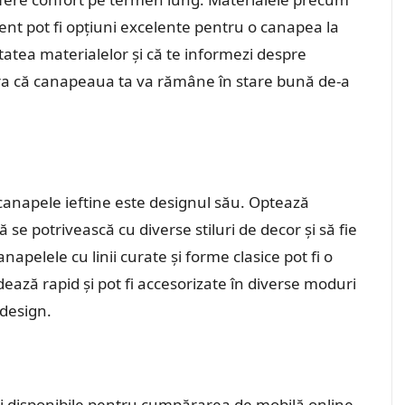
stent pot fi opțiuni excelente pentru o canapea la
litatea materialelor și că te informezi despre
gura că canapeaua ta va rămâne în stare bună de-a
canapele ieftine este designul său. Optează
 se potrivească cu diverse stiluri de decor și să fie
anapelele cu linii curate și forme clasice pot fi o
ză rapid și pot fi accesorizate în diverse moduri
 design.
uni disponibile pentru cumpărarea de mobilă online.