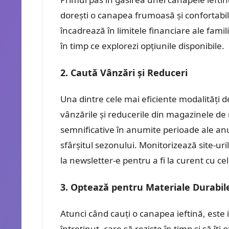
dorești o canapea frumoasă și confortabilă
încadrează în limitele financiare ale famili
în timp ce explorezi opțiunile disponibile.
2. Caută Vânzări și Reduceri
Una dintre cele mai eficiente modalități de
vânzările și reducerile din magazinele d
semnificative în anumite perioade ale anul
sfârșitul sezonului. Monitorizează site-u
la newsletter-e pentru a fi la curent cu ce
3. Optează pentru Materiale Durabile
Atunci când cauți o canapea ieftină, este 
întreținut, care să reziste în timp și să î