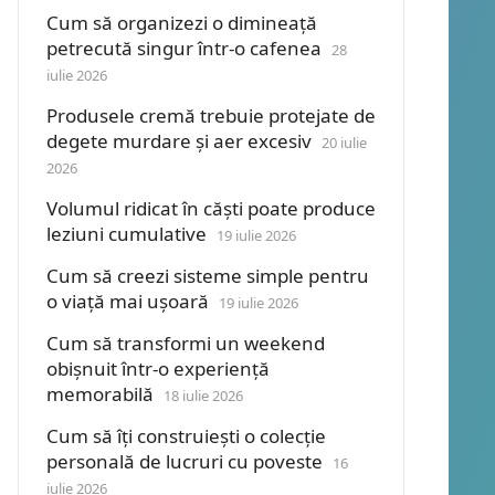
Cum să organizezi o dimineață
petrecută singur într-o cafenea
28
iulie 2026
Produsele cremă trebuie protejate de
degete murdare și aer excesiv
20 iulie
2026
Volumul ridicat în căști poate produce
leziuni cumulative
19 iulie 2026
Cum să creezi sisteme simple pentru
o viață mai ușoară
19 iulie 2026
Cum să transformi un weekend
obișnuit într-o experiență
memorabilă
18 iulie 2026
Cum să îți construiești o colecție
personală de lucruri cu poveste
16
iulie 2026