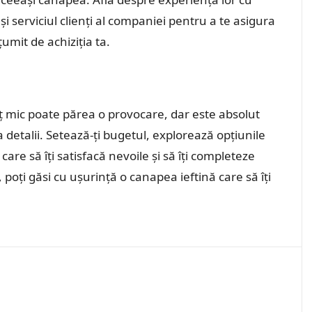
și serviciul clienți al companiei pentru a te asigura
țumit de achiziția ta.
ț mic poate părea o provocare, dar este absolut
a detalii. Setează-ți bugetul, explorează opțiunile
care să îți satisfacă nevoile și să îți completeze
, poți găsi cu ușurință o canapea ieftină care să îți