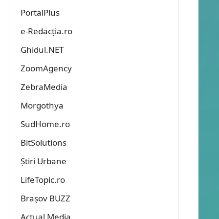
PortalPlus
e-Redacția.ro
Ghidul.NET
ZoomAgency
ZebraMedia
Morgothya
SudHome.ro
BitSolutions
Știri Urbane
LifeTopic.ro
Brașov BUZZ
Actual Media