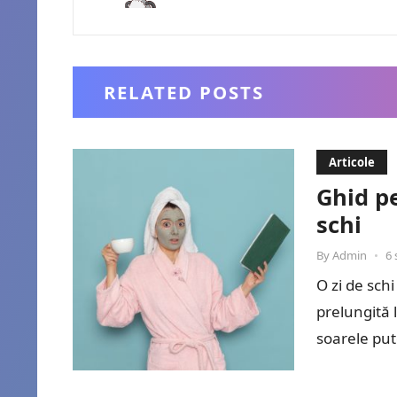
RELATED POSTS
Articole
Ghid pe
schi
By
Admin
•
6 
O zi de sch
prelungită 
soarele pute