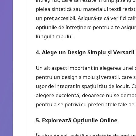
pielea sintetică sau materialul textil rezi
un preț accesibil. Asigură-te că verifici ca
opțiunile de întreținere pentru a te asi
lungul timpului.
4. Alege un Design Simplu și Versatil
Un alt aspect important în alegerea unei 
pentru un design simplu și versatil, care să
ușor de integrat în spațiul tău de locuit. C
alegere excelentă, deoarece nu se demodea
pentru a se potrivi cu preferințele tale de
5. Explorează Opțiunile Online
În ziua de azi, există o varietate de opți