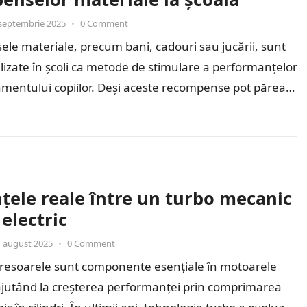
septembrie 2025
•
0 Comment
e materiale, precum bani, cadouri sau jucării, sunt
ilizate în școli ca metode de stimulare a performanțelor
mentului copiilor. Deși aceste recompense pot părea
e…
țele reale între un turbo mecanic
 electric
 august 2025
•
0 Comment
esoarele sunt componente esențiale în motoarele
jutând la creșterea performanței prin comprimarea