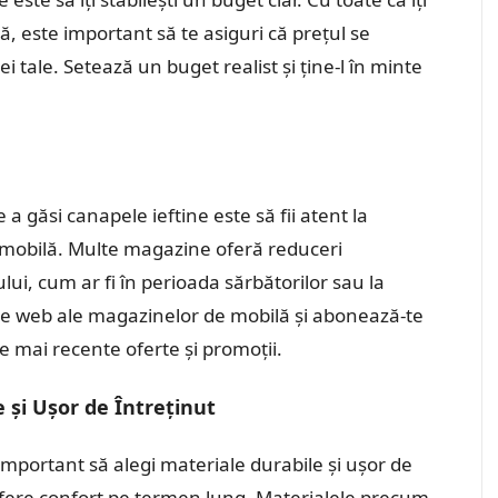
, este important să te asiguri că prețul se
ei tale. Setează un buget realist și ține-l în minte
 a găsi canapele ieftine este să fii atent la
e mobilă. Multe magazine oferă reduceri
ui, cum ar fi în perioada sărbătorilor sau la
rile web ale magazinelor de mobilă și abonează-te
le mai recente oferte și promoții.
 și Ușor de Întreținut
important să alegi materiale durabile și ușor de
ți ofere confort pe termen lung. Materialele precum