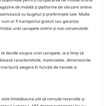
 magazine de mobilă și platforme de vânzare online
potrivească cu bugetul și preferințele tale. Multe
cum ar fi transportul gratuit sau garanția
 achiziția unei canapele online și mai convenabilă.
 a te decide asupra unei canapele, ia-ți timp să
lizează caracteristicile, materialele, dimensiunile
a mai bună alegere în funcție de nevoile și
 este întotdeauna util să consulți recenziile și
 aceeași canapea. Află despre experiența lor cu