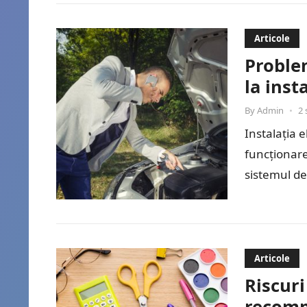
Articole
Proble
la inst
By
Admin
•
2 
Instalația 
funcționare
sistemul de
electronice
Articole
Riscuri
recomp