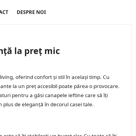
ACT
DESPRE NOI
nță la preț mic
ving, oferind confort și stil în același timp. Cu
ante la un preț accesibil poate părea o provocare.
faturi pentru a găsi canapele ieftine care să îți
n plus de eleganță în decorul casei tale.
este să îți stabilești un buget clar. Cu toate că îți