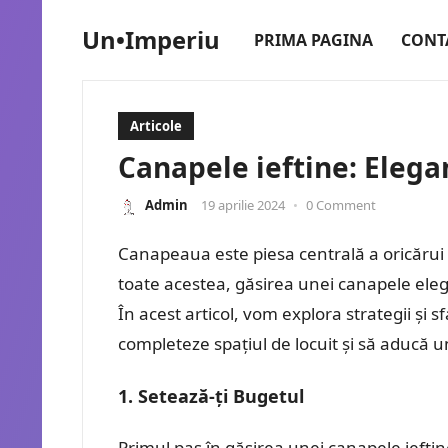
Un•Imperiu
PRIMA PAGINA
CONT
Articole
Canapele ieftine: Elega
Admin
19 aprilie 2024
•
0 Comment
Canapeaua este piesa centrală a oricărui li
toate acestea, găsirea unei canapele eleg
În acest articol, vom explora strategii și s
completeze spațiul de locuit și să aducă u
1. Setează-ți Bugetul
Primul pas în găsirea unei canapele ieftine 