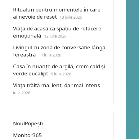
Ritualuri pentru momentele în care
ai nevoie de reset
13 iulie 2026
Viața de acasă ca spațiu de refacere
emoțională
12 iulie 2026
Livingul cu zonă de conversație lângă
fereastră
11 iulie 2026
Casa în nuanțe de argilă, crem cald și
verde eucalipt
5 iulie 2026
Viața trăită mai lent, dar mai intens
1
iulie 2026
NoulPopești
Monitor365