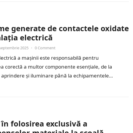
me generate de contactele oxidate
alația electrică
septembrie 2025
•
0 Comment
electrică a mașinii este responsabilă pentru
a corectă a multor componente esențiale, de la
 aprindere și iluminare până la echipamentele
 moderne. Contactele electrice, care…
 în folosirea exclusivă a
enselor materiale la școală