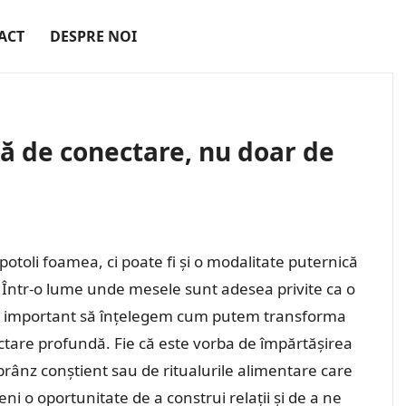
ACT
DESPRE NOI
ă de conectare, nu doar de
otoli foamea, ci poate fi și o modalitate puternică
ne. Într-o lume unde mesele sunt adesea privite ca o
ste important să înțelegem cum putem transforma
ctare profundă. Fie că este vorba de împărtășirea
rânz conștient sau de ritualurile alimentare care
ni o oportunitate de a construi relații și de a ne