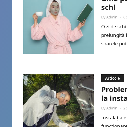
schi
By
Admin
•
6 
O zi de sch
prelungită 
soarele pute
Articole
Proble
la inst
By
Admin
•
2 
Instalația 
funcționare