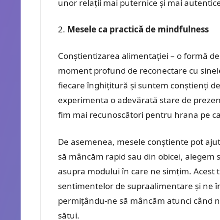
unor relații mai puternice și mai autentic
Mesele ca practică de mindfulness
Conștientizarea alimentației – o formă d
moment profund de reconectare cu sinel
fiecare înghițitură și suntem conștienți de
experimenta o adevărată stare de prezen
fim mai recunoscători pentru hrana pe c
De asemenea, mesele conștiente pot ajuta
să mâncăm rapid sau din obicei, alegem s
asupra modului în care ne simțim. Acest ti
sentimentelor de supraalimentare și ne î
permițându-ne să mâncăm atunci când ne
sătui.