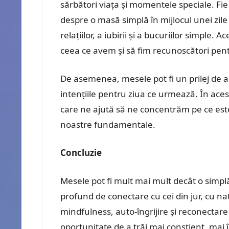
sărbători viața și momentele speciale. Fie
despre o masă simplă în mijlocul unei zil
relațiilor, a iubirii și a bucuriilor simpl
ceea ce avem și să fim recunoscători pentr
De asemenea, mesele pot fi un prilej de a r
intențiile pentru ziua ce urmează. În ace
care ne ajută să ne concentrăm pe ce est
noastre fundamentale.
Concluzie
Mesele pot fi mult mai mult decât o simp
profund de conectare cu cei din jur, cu nat
mindfulness, auto-îngrijire și reconectar
oportunitate de a trăi mai conștient, mai 