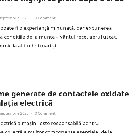
septembrie 2025
•
0 Comment
i poate fi o experiență minunată, dar expunerea
la condițiile de la munte – vântul rece, aerul uscat,
rnic la altitudini mari și…
me generate de contactele oxidate
alația electrică
septembrie 2025
•
0 Comment
electrică a mașinii este responsabilă pentru
a corectă a multor componente esențiale, de la