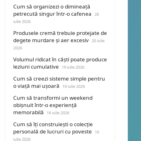
Cum să organizezi o dimineață
petrecută singur într-o cafenea
28
iulie 2026
Produsele cremă trebuie protejate de
degete murdare și aer excesiv
20 iulie
2026
Volumul ridicat în căști poate produce
leziuni cumulative
19 iulie 2026
Cum să creezi sisteme simple pentru
o viață mai ușoară
19 iulie 2026
Cum să transformi un weekend
obișnuit într-o experiență
memorabilă
18 iulie 2026
Cum să îți construiești o colecție
personală de lucruri cu poveste
16
iulie 2026