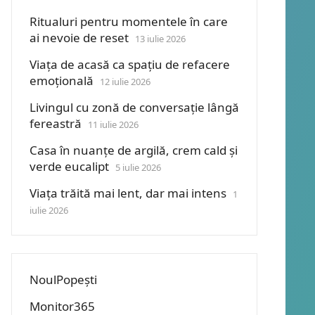
Ritualuri pentru momentele în care
ai nevoie de reset
13 iulie 2026
Viața de acasă ca spațiu de refacere
emoțională
12 iulie 2026
Livingul cu zonă de conversație lângă
fereastră
11 iulie 2026
Casa în nuanțe de argilă, crem cald și
verde eucalipt
5 iulie 2026
Viața trăită mai lent, dar mai intens
1
iulie 2026
NoulPopești
Monitor365