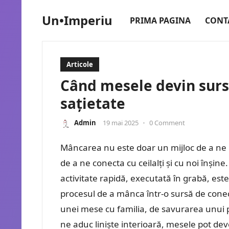
Un•Imperiu
PRIMA PAGINA
CONT
Articole
Când mesele devin surs
sațietate
Admin
19 mai 2025
•
0 Comment
Mâncarea nu este doar un mijloc de a ne p
de a ne conecta cu ceilalți și cu noi înși
activitate rapidă, executată în grabă, e
procesul de a mânca într-o sursă de cone
unei mese cu familia, de savurarea unui p
ne aduc liniște interioară, mesele pot deve