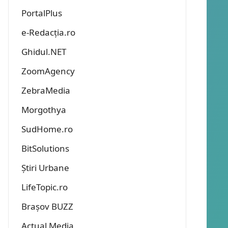
PortalPlus
e-Redacția.ro
Ghidul.NET
ZoomAgency
ZebraMedia
Morgothya
SudHome.ro
BitSolutions
Știri Urbane
LifeTopic.ro
Brașov BUZZ
Actual Media