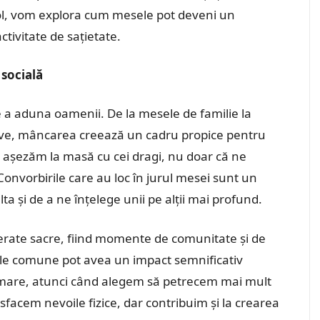
col, vom explora cum mesele pot deveni un
ivitate de sațietate.
socială
 a aduna oamenii. De la mesele de familie la
stive, mâncarea creează un cadru propice pentru
 așezăm la masă cu cei dragi, nu doar că ne
Convorbirile care au loc în jurul mesei sunt un
ta și de a ne înțelege unii pe alții mai profund.
erate sacre, fiind momente de comunitate și de
sele comune pot avea un impact semnificativ
urmare, atunci când alegem să petrecem mai mult
isfacem nevoile fizice, dar contribuim și la crearea