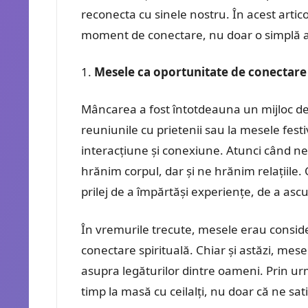
reconecta cu sinele nostru. În acest arti
moment de conectare, nu doar o simplă act
Mesele ca oportunitate de conectare 
Mâncarea a fost întotdeauna un mijloc de
reuniunile cu prietenii sau la mesele fe
interacțiune și conexiune. Atunci când ne
hrănim corpul, dar și ne hrănim relațiile. 
prilej de a împărtăși experiențe, de a ascul
În vremurile trecute, mesele erau consid
conectare spirituală. Chiar și astăzi, me
asupra legăturilor dintre oameni. Prin 
timp la masă cu ceilalți, nu doar că ne sat