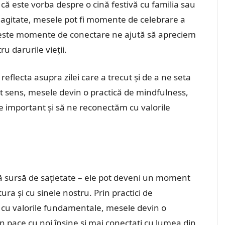
 că este vorba despre o cină festivă cu familia sau
e agitate, mesele pot fi momente de celebrare a
e. Aceste momente de conectare ne ajută să apreciem
u darurile vieții.
eflecta asupra zilei care a trecut și de a ne seta
st sens, mesele devin o practică de mindfulness,
e important și să ne reconectăm cu valorile
lă sursă de sațietate – ele pot deveni un moment
ura și cu sinele nostru. Prin practici de
e cu valorile fundamentale, mesele devin o
în pace cu noi înșine și mai conectați cu lumea din