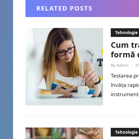
RELATED POSTS
Tehnologie
Cum tra
formă 
By
Admin
•
31
Testarea pr
învăța rapi
instrument
Tehnologie