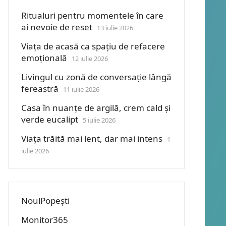
Ritualuri pentru momentele în care
ai nevoie de reset
13 iulie 2026
Viața de acasă ca spațiu de refacere
emoțională
12 iulie 2026
Livingul cu zonă de conversație lângă
fereastră
11 iulie 2026
Casa în nuanțe de argilă, crem cald și
verde eucalipt
5 iulie 2026
Viața trăită mai lent, dar mai intens
1
iulie 2026
NoulPopești
Monitor365