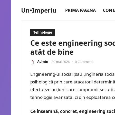
Un•Imperiu
PRIMA PAGINA
CONT
Tehnologie
Ce este engineering soc
atât de bine
Admin
30 mai 2026
•
0 Comment
Engineering-ul social (sau „ingineria soc
psihologică prin care atacatorii determină
efectueze acțiuni care compromit securitat
tehnologie avansată, ci din exploatare
Ce înseamnă, concret, engineering soci