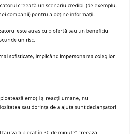
tacatorul creează un scenariu credibil (de exemplu,
nei companii) pentru a obține informații.
lizatorul este atras cu o ofertă sau un beneficiu
ascunde un risc.
 mai sofisticate, implicând impersonarea colegilor
xploatează emoții și reacții umane, nu
riozitatea sau dorința de a ajuta sunt declanșatori
tău va fi blocat în 30 de minute” creează