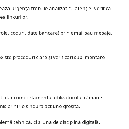
ază urgență trebuie analizat cu atenție. Verifică
a linkurilor.
arole, coduri, date bancare) prin email sau mesaje,
xiste proceduri clare și verificări suplimentare
ct, dar comportamentul utilizatorului rămâne
is printr-o singură acțiune greșită.
emă tehnică, ci și una de disciplină digitală.