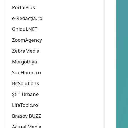
PortalPlus
e-Redacția.ro
Ghidul.NET
ZoomAgency
ZebraMedia
Morgothya
SudHome.ro
BitSolutions
Știri Urbane
LifeTopic.ro
Brașov BUZZ
Actual Media