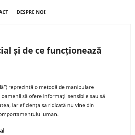
ACT
DESPRE NOI
ial și de ce funcționează
ială”) reprezintă o metodă de manipulare
 oamenii să ofere informații sensibile sau să
ea, iar eficiența sa ridicată nu vine din
a comportamentului uman.
al