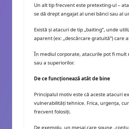
Un alt tip frecvent este pretexting-ul – a
se dă drept angajat al unei bănci sau al u
Există și atacuri de tip „baiting”, unde uti
aparent (ex: „descărcare gratuită”) care 
În mediul corporate, atacurile pot fi mult
sau a superiorilor.
De ce funcționează atât de bine
Principalul motiv este că aceste atacuri e
vulnerabilități tehnice. Frica, urgența, cu
frecvent folosiți.
De exemplu, un mesaj care spune „contul 