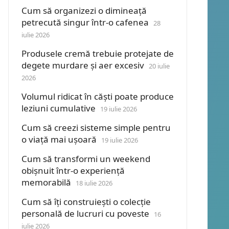
Cum să organizezi o dimineață
petrecută singur într-o cafenea
28
iulie 2026
Produsele cremă trebuie protejate de
degete murdare și aer excesiv
20 iulie
2026
Volumul ridicat în căști poate produce
leziuni cumulative
19 iulie 2026
Cum să creezi sisteme simple pentru
o viață mai ușoară
19 iulie 2026
Cum să transformi un weekend
obișnuit într-o experiență
memorabilă
18 iulie 2026
Cum să îți construiești o colecție
personală de lucruri cu poveste
16
iulie 2026