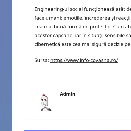
Engineering-ul social funcționează atât d
face umani: emoțiile, încrederea și reacț
cea mai bună formă de protecție. Cu o abo
acestor capcane, iar în situații sensibile s
cibernetică este cea mai sigură decizie pent
Sursa:
https://www.info-covasna.ro/
Admin