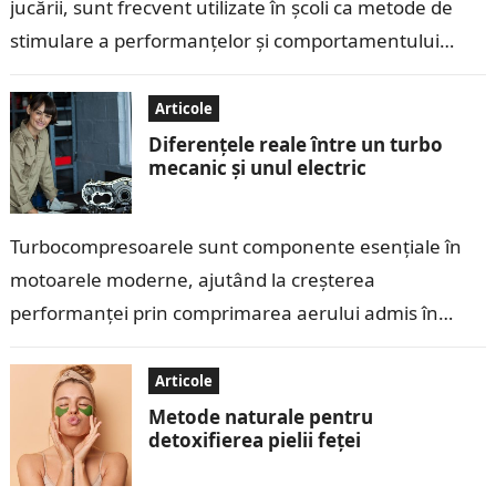
jucării, sunt frecvent utilizate în școli ca metode de
stimulare a performanțelor și comportamentului
copiilor. Deși aceste recompense pot părea eficiente
pe…
Articole
Diferențele reale între un turbo
mecanic și unul electric
Turbocompresoarele sunt componente esențiale în
motoarele moderne, ajutând la creșterea
performanței prin comprimarea aerului admis în
cilindri. În ultimii ani, tehnologia turbo a evoluat, iar
pe piață au…
Articole
Metode naturale pentru
detoxifierea pielii feței