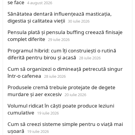
se face
4 august 2026
Sănătatea dentară influențează masticația,
digestia și calitatea vieții
30 iulie 2026
Pensula plată și pensula buffing creează finisaje
complet diferite
29 iulie 2026
Programul hibrid: cum îți construiești o rutină
diferită pentru birou și acasă
28 iulie 2026
Cum să organizezi o dimineață petrecută singur
într-o cafenea
28 iulie 2026
Produsele cremă trebuie protejate de degete
murdare și aer excesiv
20 iulie 2026
Volumul ridicat în căști poate produce leziuni
cumulative
19 iulie 2026
Cum să creezi sisteme simple pentru o viață mai
ușoară
19 iulie 2026