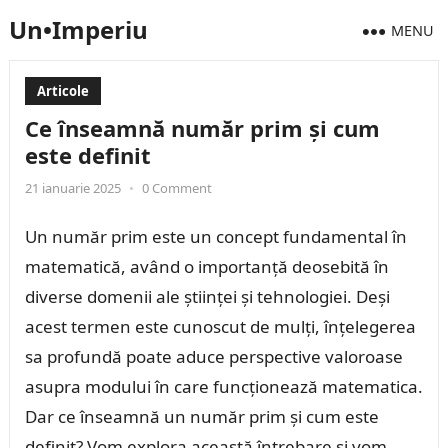
Un•Imperiu
MENU
Articole
Ce înseamnă număr prim și cum
este definit
21 ianuarie 2025
•
0 Comment
Un număr prim este un concept fundamental în
matematică, având o importanță deosebită în
diverse domenii ale științei și tehnologiei. Deși
acest termen este cunoscut de mulți, înțelegerea
sa profundă poate aduce perspective valoroase
asupra modului în care funcționează matematica.
Dar ce înseamnă un număr prim și cum este
definit? Vom explora această întrebare și vom