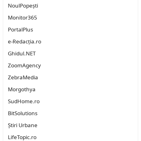
NoulPopești
Monitor365
PortalPlus
e-Redacția.ro
Ghidul.NET
ZoomAgency
ZebraMedia
Morgothya
SudHome.ro
BitSolutions
Știri Urbane
LifeTopic.ro