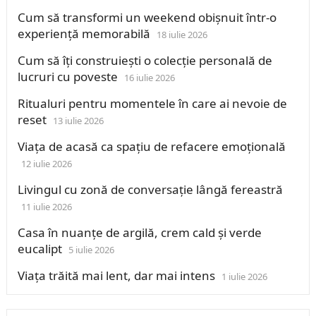
Cum să transformi un weekend obișnuit într-o
experiență memorabilă
18 iulie 2026
Cum să îți construiești o colecție personală de
lucruri cu poveste
16 iulie 2026
Ritualuri pentru momentele în care ai nevoie de
reset
13 iulie 2026
Viața de acasă ca spațiu de refacere emoțională
12 iulie 2026
Livingul cu zonă de conversație lângă fereastră
11 iulie 2026
Casa în nuanțe de argilă, crem cald și verde
eucalipt
5 iulie 2026
Viața trăită mai lent, dar mai intens
1 iulie 2026