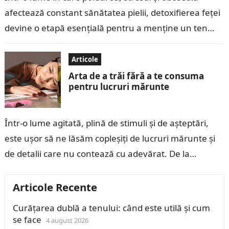
afectează constant sănătatea pielii, detoxifierea feței
devine o etapă esențială pentru a menține un ten
curat, luminos și sănătos. Detoxifierea…
Articole
Arta de a trăi fără a te consuma
pentru lucruri mărunte
Într-o lume agitată, plină de stimuli și de așteptări,
este ușor să ne lăsăm copleșiți de lucruri mărunte și
de detalii care nu contează cu adevărat. De la…
Articole Recente
Curățarea dublă a tenului: când este utilă și cum
se face
4 august 2026