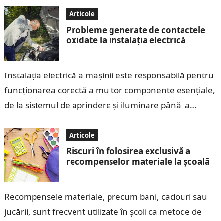
Articole
Probleme generate de contactele
oxidate la instalația electrică
Instalația electrică a mașinii este responsabilă pentru
funcționarea corectă a multor componente esențiale,
de la sistemul de aprindere și iluminare până la
echipamentele electronice moderne. Contactele
electrice, care…
Articole
Riscuri în folosirea exclusivă a
recompenselor materiale la școală
Recompensele materiale, precum bani, cadouri sau
jucării, sunt frecvent utilizate în școli ca metode de