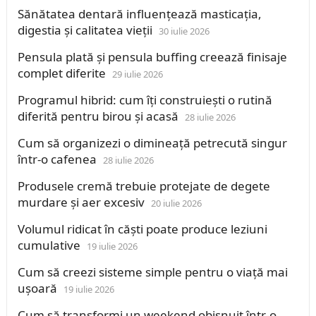
Sănătatea dentară influențează masticația,
digestia și calitatea vieții
30 iulie 2026
Pensula plată și pensula buffing creează finisaje
complet diferite
29 iulie 2026
Programul hibrid: cum îți construiești o rutină
diferită pentru birou și acasă
28 iulie 2026
Cum să organizezi o dimineață petrecută singur
într-o cafenea
28 iulie 2026
Produsele cremă trebuie protejate de degete
murdare și aer excesiv
20 iulie 2026
Volumul ridicat în căști poate produce leziuni
cumulative
19 iulie 2026
Cum să creezi sisteme simple pentru o viață mai
ușoară
19 iulie 2026
Cum să transformi un weekend obișnuit într-o