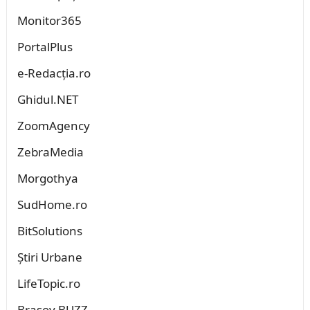
Monitor365
PortalPlus
e-Redacția.ro
Ghidul.NET
ZoomAgency
ZebraMedia
Morgothya
SudHome.ro
BitSolutions
Știri Urbane
LifeTopic.ro
Brașov BUZZ