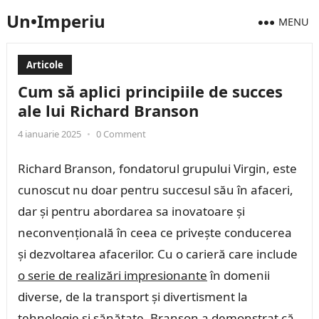
Un•Imperiu
MENU
Articole
Cum să aplici principiile de succes
ale lui Richard Branson
4 ianuarie 2025
•
0 Comment
Richard Branson, fondatorul grupului Virgin, este
cunoscut nu doar pentru succesul său în afaceri,
dar și pentru abordarea sa inovatoare și
neconvențională în ceea ce privește conducerea
și dezvoltarea afacerilor. Cu o carieră care include
o serie de realizări impresionante
în domenii
diverse, de la transport și divertisment la
tehnologie și sănătate, Branson a demonstrat că