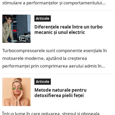
stimulare a performanțelor și comportamentului
copiilor. Deși aceste recompense pot părea eficiente
pe…
Articole
Diferențele reale între un turbo
mecanic și unul electric
Turbocompresoarele sunt componente esențiale în
motoarele moderne, ajutând la creșterea
performanței prin comprimarea aerului admis în
cilindri. În ultimii ani, tehnologia turbo a evoluat, iar
pe piață au…
Articole
Metode naturale pentru
detoxifierea pielii feței
Într-o lume în care poluarea, stresul și oboseala