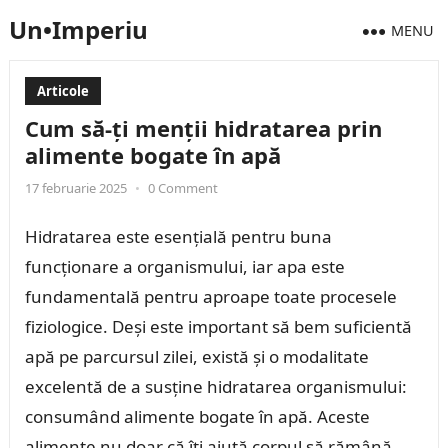
Un•Imperiu
MENU
Articole
Cum să-ți menții hidratarea prin
alimente bogate în apă
17 februarie 2025
•
0 Comment
Hidratarea este esențială pentru buna
funcționare a organismului, iar apa este
fundamentală pentru aproape toate procesele
fiziologice. Deși este important să bem suficientă
apă pe parcursul zilei, există și o modalitate
excelentă de a susține hidratarea organismului:
consumând alimente bogate în apă. Aceste
alimente nu doar că îți ajută corpul să rămână