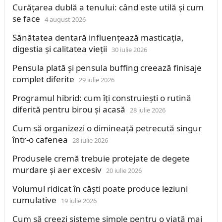
Curățarea dublă a tenului: când este utilă și cum
se face
4 august 2026
Sănătatea dentară influențează masticația,
digestia și calitatea vieții
30 iulie 2026
Pensula plată și pensula buffing creează finisaje
complet diferite
29 iulie 2026
Programul hibrid: cum îți construiești o rutină
diferită pentru birou și acasă
28 iulie 2026
Cum să organizezi o dimineață petrecută singur
într-o cafenea
28 iulie 2026
Produsele cremă trebuie protejate de degete
murdare și aer excesiv
20 iulie 2026
Volumul ridicat în căști poate produce leziuni
cumulative
19 iulie 2026
Cum să creezi sisteme simple pentru o viață mai