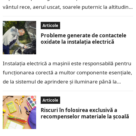
vântul rece, aerul uscat, soarele puternic la altitudini
mari și…
Articole
Probleme generate de contactele
oxidate la instalația electrică
Instalația electrică a mașinii este responsabilă pentru
funcționarea corectă a multor componente esențiale,
de la sistemul de aprindere și iluminare până la
echipamentele electronice moderne. Contactele
electrice, care…
Articole
Riscuri în folosirea exclusivă a
recompenselor materiale la școală