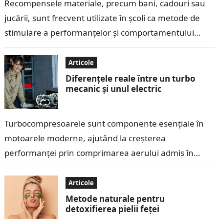
Recompensele materiale, precum bani, cadouri sau
jucării, sunt frecvent utilizate în școli ca metode de
stimulare a performanțelor și comportamentului
copiilor. Deși aceste recompense pot părea eficiente
pe…
Articole
Diferențele reale între un turbo
mecanic și unul electric
Turbocompresoarele sunt componente esențiale în
motoarele moderne, ajutând la creșterea
performanței prin comprimarea aerului admis în
cilindri. În ultimii ani, tehnologia turbo a evoluat, iar
pe piață au…
Articole
Metode naturale pentru
detoxifierea pielii feței