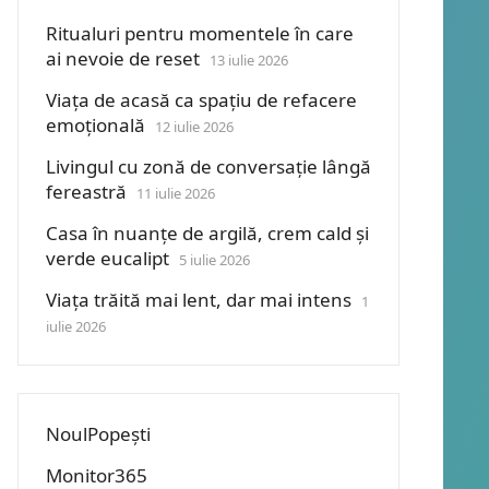
Ritualuri pentru momentele în care
ai nevoie de reset
13 iulie 2026
Viața de acasă ca spațiu de refacere
emoțională
12 iulie 2026
Livingul cu zonă de conversație lângă
fereastră
11 iulie 2026
Casa în nuanțe de argilă, crem cald și
verde eucalipt
5 iulie 2026
Viața trăită mai lent, dar mai intens
1
iulie 2026
NoulPopești
Monitor365