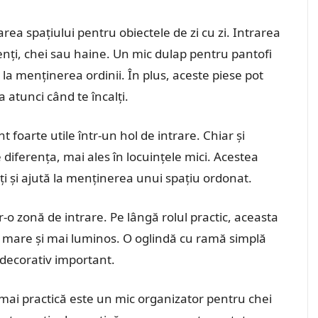
area spațiului pentru obiectele de zi cu zi. Intrarea
enți, chei sau haine. Un mic dulap pentru pantofi
la menținerea ordinii. În plus, aceste piese pot
a atunci când te încalți.
 foarte utile într-un hol de intrare. Chiar și
diferența, mai ales în locuințele mici. Acestea
ți și ajută la menținerea unui spațiu ordonat.
-o zonă de intrare. Pe lângă rolul practic, aceasta
ai mare și mai luminos. O oglindă cu ramă simplă
decorativ important.
 mai practică este un mic organizator pentru chei