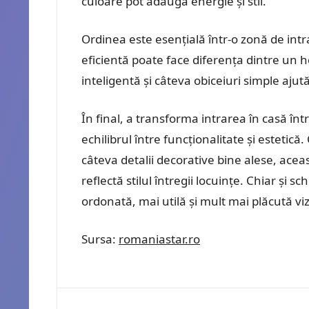
culoare pot adăuga energie și stil.
Ordinea este esențială într-o zonă de intr
eficientă poate face diferența dintre un 
inteligentă și câteva obiceiuri simple aju
În final, a transforma intrarea în casă în
echilibrul între funcționalitate și estetică
câteva detalii decorative bine alese, ace
reflectă stilul întregii locuințe. Chiar și s
ordonată, mai utilă și mult mai plăcută vi
Sursa:
romaniastar.ro