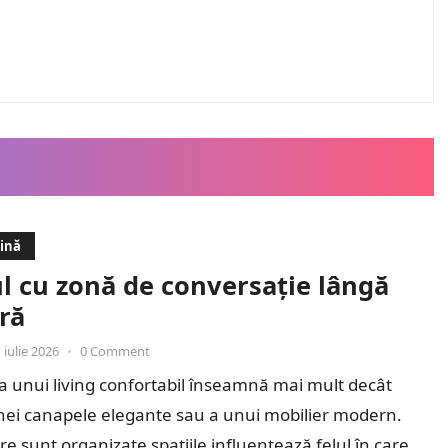
dină
l cu zonă de conversație lângă
ră
 iulie 2026
•
0 Comment
 unui living confortabil înseamnă mai mult decât
nei canapele elegante sau a unui mobilier modern.
re sunt organizate spațiile influențează felul în care