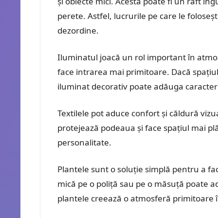
și obiecte mici. Acesta poate fi un raft î
perete. Astfel, lucrurile pe care le foloseș
dezordine.
Iluminatul joacă un rol important în atmos
face intrarea mai primitoare. Dacă spațiu
iluminat decorativ poate adăuga caracter
Textilele pot aduce confort și căldură vizu
protejează podeaua și face spațiul mai plă
personalitate.
Plantele sunt o soluție simplă pentru a fa
mică pe o poliță sau pe o măsuță poate adu
plantele creează o atmosferă primitoare î