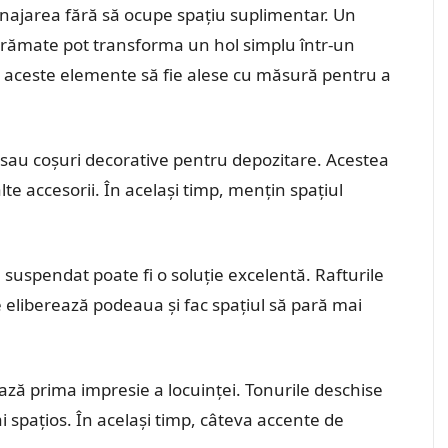
najarea fără să ocupe spațiu suplimentar. Un
 înrămate pot transforma un hol simplu într-un
a aceste elemente să fie alese cu măsură pentru a
ii sau coșuri decorative pentru depozitare. Acestea
lte accesorii. În același timp, mențin spațiul
 suspendat poate fi o soluție excelentă. Rafturile
eliberează podeaua și fac spațiul să pară mai
ează prima impresie a locuinței. Tonurile deschise
i spațios. În același timp, câteva accente de