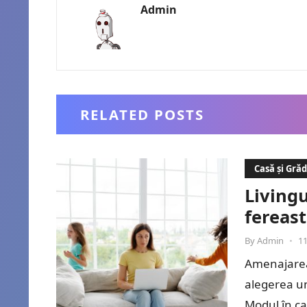
Admin
RELATED POSTS
Casă și Gră
Livingu
fereast
By
Admin
•
11
Amenajarea
alegerea u
Modul în ca