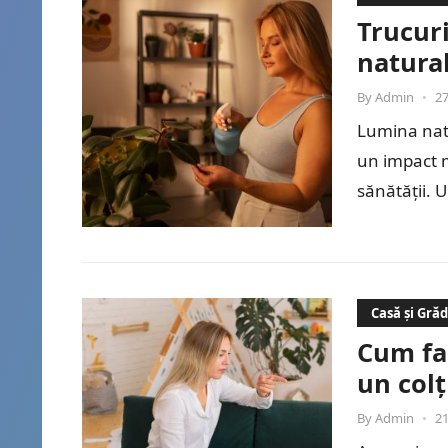
Trucur
natural
By
Admin
•
27
Lumina natu
un impact ma
sănătății. 
Casă și Gră
Cum fac
un colț
By
Admin
•
21