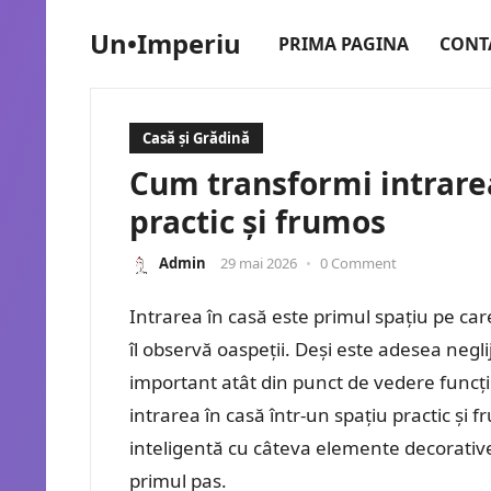
Un•Imperiu
PRIMA PAGINA
CONT
Casă și Grădină
Cum transformi intrarea
practic și frumos
Admin
29 mai 2026
•
0 Comment
Intrarea în casă este primul spațiu pe care
îl observă oaspeții. Deși este adesea negl
important atât din punct de vedere funcțio
intrarea în casă într-un spațiu practic și
inteligentă cu câteva elemente decorativ
primul pas.