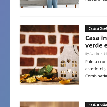
este…
Casă și Gră
Casa în
verde e
By
Admin
•
5 
Paleta crom
estetic, ci
Combinația 
Casă și Gră