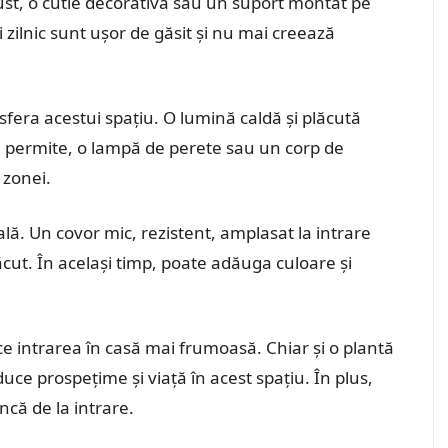
ngust, o cutie decorativă sau un suport montat pe
ti zilnic sunt ușor de găsit și nu mai creează
fera acestui spațiu. O lumină caldă și plăcută
l permite, o lampă de perete sau un corp de
 zonei.
ală. Un covor mic, rezistent, amplasat la intrare
cut. În același timp, poate adăuga culoare și
ce intrarea în casă mai frumoasă. Chiar și o plantă
ce prospețime și viață în acest spațiu. În plus,
ncă de la intrare.