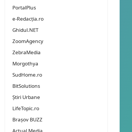
PortalPlus
e-Redacția.ro
Ghidul.NET
ZoomAgency
ZebraMedia
Morgothya
SudHome.ro
BitSolutions
Știri Urbane
LifeTopic.ro
Brașov BUZZ
Actual Media