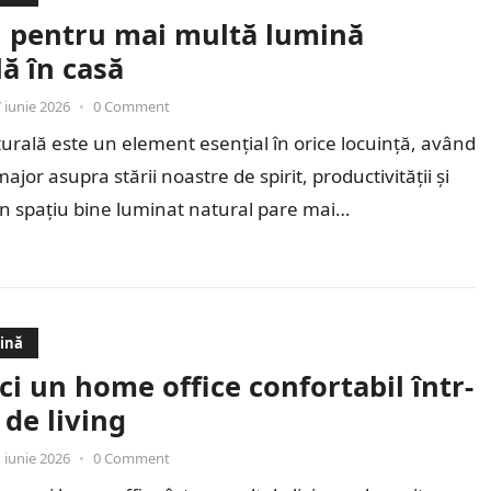
i pentru mai multă lumină
ă în casă
 iunie 2026
•
0 Comment
rală este un element esențial în orice locuință, având
jor asupra stării noastre de spirit, productivității și
Un spațiu bine luminat natural pare mai…
dină
i un home office confortabil într-
 de living
 iunie 2026
•
0 Comment