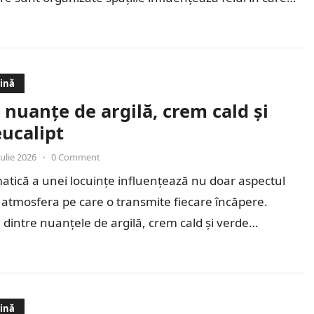
dină
 nuanțe de argilă, crem cald și
ucalipt
iulie 2026
•
0 Comment
atică a unei locuințe influențează nu doar aspectul
 și atmosfera pe care o transmite fiecare încăpere.
dintre nuanțele de argilă, crem cald și verde…
dină