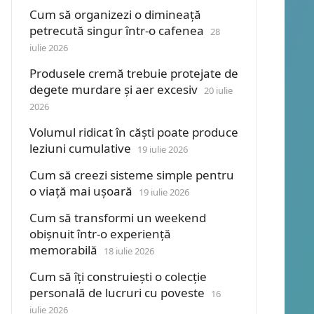
Cum să organizezi o dimineață
petrecută singur într-o cafenea
28
iulie 2026
Produsele cremă trebuie protejate de
degete murdare și aer excesiv
20 iulie
2026
Volumul ridicat în căști poate produce
leziuni cumulative
19 iulie 2026
Cum să creezi sisteme simple pentru
o viață mai ușoară
19 iulie 2026
Cum să transformi un weekend
obișnuit într-o experiență
memorabilă
18 iulie 2026
Cum să îți construiești o colecție
personală de lucruri cu poveste
16
iulie 2026