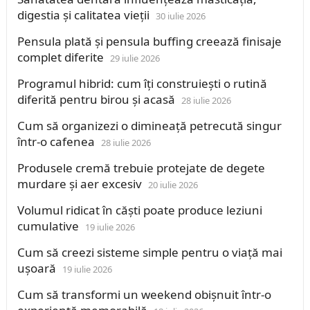
digestia și calitatea vieții
30 iulie 2026
Pensula plată și pensula buffing creează finisaje
complet diferite
29 iulie 2026
Programul hibrid: cum îți construiești o rutină
diferită pentru birou și acasă
28 iulie 2026
Cum să organizezi o dimineață petrecută singur
într-o cafenea
28 iulie 2026
Produsele cremă trebuie protejate de degete
murdare și aer excesiv
20 iulie 2026
Volumul ridicat în căști poate produce leziuni
cumulative
19 iulie 2026
Cum să creezi sisteme simple pentru o viață mai
ușoară
19 iulie 2026
Cum să transformi un weekend obișnuit într-o