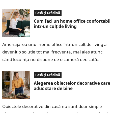
luminat natural pare mai…
Casă și Grădină
Cum faci un home office confortabil
într-un colț de living
Amenajarea unui home office într-un colț de living a
devenit o soluție tot mai frecventă, mai ales atunci
când locuința nu dispune de o cameră dedicată
pentru birou….
Casă și Grădină
Alegerea obiectelor decorative care
aduc stare de bine
Obiectele decorative din casă nu sunt doar simple