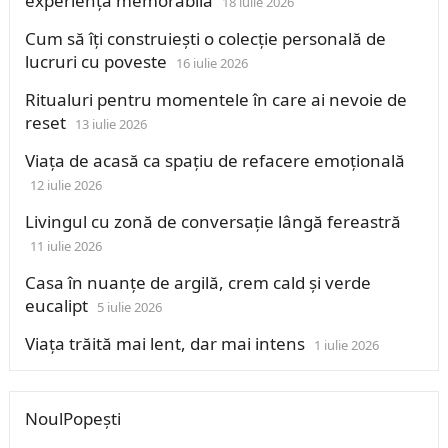
experiență memorabilă
18 iulie 2026
Cum să îți construiești o colecție personală de
lucruri cu poveste
16 iulie 2026
Ritualuri pentru momentele în care ai nevoie de
reset
13 iulie 2026
Viața de acasă ca spațiu de refacere emoțională
12 iulie 2026
Livingul cu zonă de conversație lângă fereastră
11 iulie 2026
Casa în nuanțe de argilă, crem cald și verde
eucalipt
5 iulie 2026
Viața trăită mai lent, dar mai intens
1 iulie 2026
NoulPopești