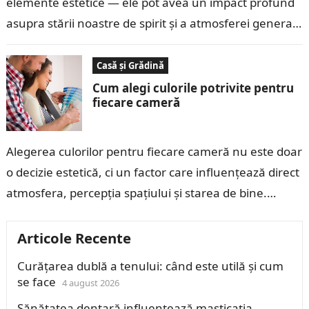
elemente estetice — ele pot avea un impact profund
asupra stării noastre de spirit și a atmosferei generale
a locuinței….
Casă și Grădină
Cum alegi culorile potrivite pentru
fiecare cameră
Alegerea culorilor pentru fiecare cameră nu este doar
o decizie estetică, ci un factor care influențează direct
atmosfera, percepția spațiului și starea de bine.
Culorile pot face o…
Articole Recente
Curățarea dublă a tenului: când este utilă și cum
se face
4 august 2026
Sănătatea dentară influențează masticația,