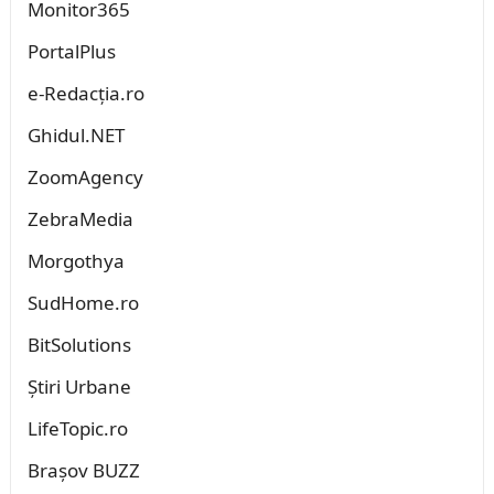
Monitor365
PortalPlus
e-Redacția.ro
Ghidul.NET
ZoomAgency
ZebraMedia
Morgothya
SudHome.ro
BitSolutions
Știri Urbane
LifeTopic.ro
Brașov BUZZ