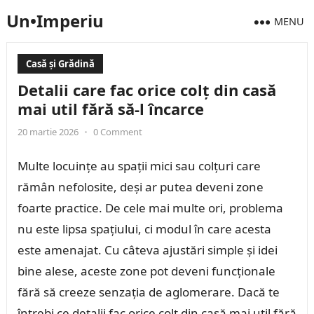
Un•Imperiu
MENU
Casă și Grădină
Detalii care fac orice colț din casă
mai util fără să-l încarce
20 martie 2026
•
0 Comment
Multe locuințe au spații mici sau colțuri care
rămân nefolosite, deși ar putea deveni zone
foarte practice. De cele mai multe ori, problema
nu este lipsa spațiului, ci modul în care acesta
este amenajat. Cu câteva ajustări simple și idei
bine alese, aceste zone pot deveni funcționale
fără să creeze senzația de aglomerare. Dacă te
întrebi ce detalii fac orice colț din casă mai util fără