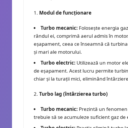
Modul de funcționare
Turbo mecanic:
Folosește energia gaz
rândul ei, comprimă aerul admis în motor.
eșapament, ceea ce înseamnă că turbina în
și mari ale motorului.
Turbo electric:
Utilizează un motor ele
de eșapament. Acest lucru permite turbine
chiar și la turații mici, eliminând întârzier
Turbo lag (întârzierea turbo)
Turbo mecanic:
Prezintă un fenomen d
trebuie să se acumuleze suficient gaz de
Turbo electric:
Practic elimină turbo l