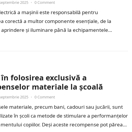
septembrie 2025
•
0 Comment
electrică a mașinii este responsabilă pentru
a corectă a multor componente esențiale, de la
 aprindere și iluminare până la echipamentele
 moderne. Contactele electrice, care…
 în folosirea exclusivă a
enselor materiale la școală
septembrie 2025
•
0 Comment
e materiale, precum bani, cadouri sau jucării, sunt
ilizate în școli ca metode de stimulare a performanțelor
mentului copiilor. Deși aceste recompense pot părea