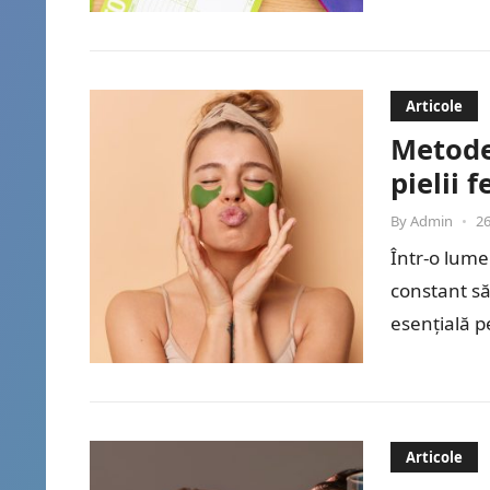
eficiente p
Articole
Metode
pielii f
By
Admin
•
26
Într-o lume
constant să
esențială p
Detoxifier
Articole