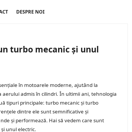
ACT
DESPRE NOI
 un turbo mecanic și unul
nțiale în motoarele moderne, ajutând la
rului admis în cilindri. În ultimii ani, tehnologia
uă tipuri principale: turbo mecanic și turbo
rențele dintre ele sunt semnificative și
unde și performează. Hai să vedem care sunt
și unul electric.