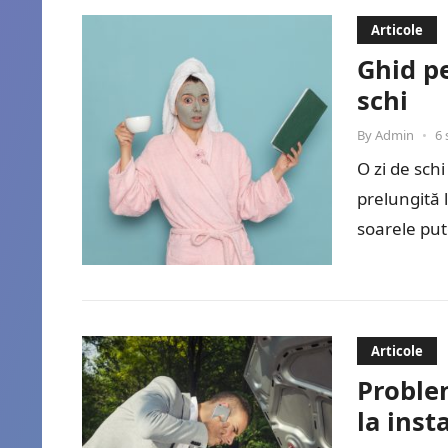
Articole
Ghid pe
schi
By
Admin
•
6 
O zi de sch
prelungită 
soarele pute
Articole
Proble
la inst