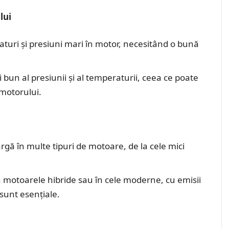
lui
uri și presiuni mari în motor, necesitând o bună
bun al presiunii și al temperaturii, ceea ce poate
 motorului.
argă în multe tipuri de motoare, de la cele mici
în motoarele hibride sau în cele moderne, cu emisii
sunt esențiale.