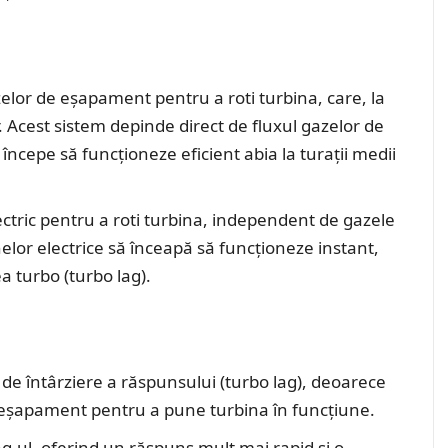
elor de eșapament pentru a roti turbina, care, la
 Acest sistem depinde direct de fluxul gazelor de
cepe să funcționeze eficient abia la turații medii
ctric pentru a roti turbina, independent de gazele
lor electrice să înceapă să funcționeze instant,
ea turbo (turbo lag).
e întârziere a răspunsului (turbo lag), deoarece
 eșapament pentru a pune turbina în funcțiune.
ag-ul, oferind un răspuns mult mai rapid și o