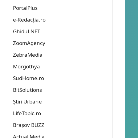
PortalPlus
e-Redacția.ro
Ghidul.NET
ZoomAgency
ZebraMedia
Morgothya
SudHome.ro
BitSolutions
Știri Urbane
LifeTopic.ro
Brașov BUZZ
Actual Media