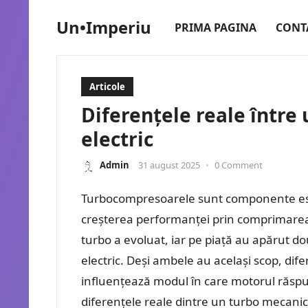
Un•Imperiu
PRIMA PAGINA
CONT
Articole
Diferențele reale între
electric
Admin
31 august 2025
•
0 Comment
Turbocompresoarele sunt componente ese
creșterea performanței prin comprimarea ae
turbo a evoluat, iar pe piață au apărut do
electric. Deși ambele au același scop, dife
influențează modul în care motorul răsp
diferențele reale dintre un turbo mecanic 