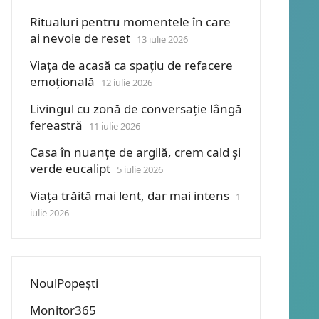
Ritualuri pentru momentele în care
ai nevoie de reset
13 iulie 2026
Viața de acasă ca spațiu de refacere
emoțională
12 iulie 2026
Livingul cu zonă de conversație lângă
fereastră
11 iulie 2026
Casa în nuanțe de argilă, crem cald și
verde eucalipt
5 iulie 2026
Viața trăită mai lent, dar mai intens
1
iulie 2026
NoulPopești
Monitor365