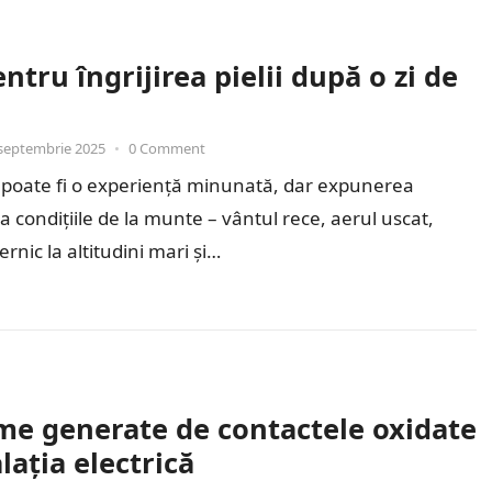
ntru îngrijirea pielii după o zi de
septembrie 2025
•
0 Comment
i poate fi o experiență minunată, dar expunerea
la condițiile de la munte – vântul rece, aerul uscat,
rnic la altitudini mari și…
me generate de contactele oxidate
alația electrică