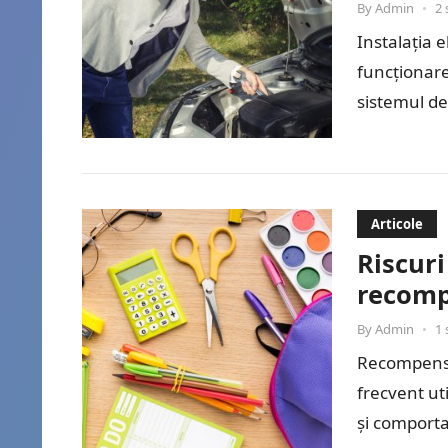
By
Admin
•
2 
Instalația 
funcționare
sistemul de
electronice
Articole
Riscuri
recomp
By
Admin
•
1 
Recompensel
frecvent ut
și comporta