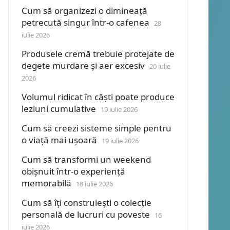
Cum să organizezi o dimineață
petrecută singur într-o cafenea
28
iulie 2026
Produsele cremă trebuie protejate de
degete murdare și aer excesiv
20 iulie
2026
Volumul ridicat în căști poate produce
leziuni cumulative
19 iulie 2026
Cum să creezi sisteme simple pentru
o viață mai ușoară
19 iulie 2026
Cum să transformi un weekend
obișnuit într-o experiență
memorabilă
18 iulie 2026
Cum să îți construiești o colecție
personală de lucruri cu poveste
16
iulie 2026