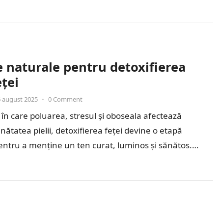
e…
 naturale pentru detoxifierea
eței
 august 2025
•
0 Comment
 în care poluarea, stresul și oboseala afectează
nătatea pielii, detoxifierea feței devine o etapă
entru a menține un ten curat, luminos și sănătos.
ea…