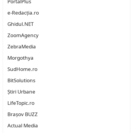
PortalPlus
e-Redacția.ro
Ghidul.NET
ZoomAgency
ZebraMedia
Morgothya
SudHome.ro
BitSolutions
Știri Urbane
LifeTopic.ro
Brașov BUZZ
Actual Media