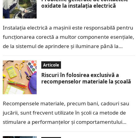
oxidate la instalația electrică
Instalația electrică a mașinii este responsabilă pentru
funcționarea corectă a multor componente esențiale,
de la sistemul de aprindere și iluminare până la
echipamentele electronice moderne. Contactele
electrice, care…
Articole
Riscuri în folosirea exclusivă a
recompenselor materiale la școală
Recompensele materiale, precum bani, cadouri sau
jucării, sunt frecvent utilizate în școli ca metode de
stimulare a performanțelor și comportamentului
copiilor. Deși aceste recompense pot părea eficiente