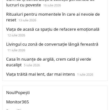
lucruri cu poveste
16 iulie 2026
Ritualuri pentru momentele în care ai nevoie de
reset
13 iulie 2026
Viața de acasă ca spațiu de refacere emoțională
12 iulie 2026
Livingul cu zonă de conversație lângă fereastră
11 iulie 2026
Casa în nuanțe de argilă, crem cald și verde
eucalipt
5 iulie 2026
Viața trăită mai lent, dar mai intens
1 iulie 2026
NoulPopești
Monitor365