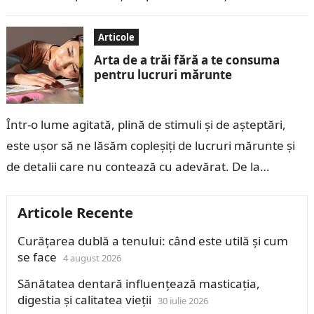
curat, luminos și sănătos. Detoxifierea…
Articole
Arta de a trăi fără a te consuma
pentru lucruri mărunte
Într-o lume agitată, plină de stimuli și de așteptări,
este ușor să ne lăsăm copleșiți de lucruri mărunte și
de detalii care nu contează cu adevărat. De la…
Articole Recente
Curățarea dublă a tenului: când este utilă și cum
se face
4 august 2026
Sănătatea dentară influențează masticația,
digestia și calitatea vieții
30 iulie 2026