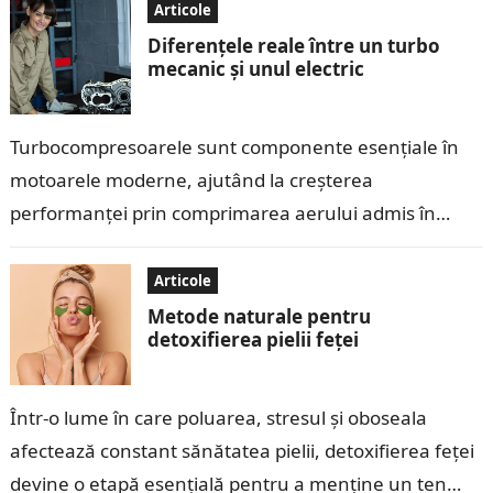
pe…
Articole
Diferențele reale între un turbo
mecanic și unul electric
Turbocompresoarele sunt componente esențiale în
motoarele moderne, ajutând la creșterea
performanței prin comprimarea aerului admis în
cilindri. În ultimii ani, tehnologia turbo a evoluat, iar
pe piață au…
Articole
Metode naturale pentru
detoxifierea pielii feței
Într-o lume în care poluarea, stresul și oboseala
afectează constant sănătatea pielii, detoxifierea feței
devine o etapă esențială pentru a menține un ten