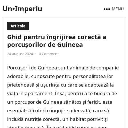
Un•Imperiu
MENU
Articole
Ghid pentru îngrijirea corectă a
porcușorilor de Guineea
24 august 2024
•
0 Comment
Porcușorii de Guineea sunt animale de companie
adorabile, cunoscute pentru personalitatea lor
prietenoasă și ușurința cu care se adaptează la
viața în apartament. Însă, pentru a te bucura de
un porcușor de Guineea sănătos și fericit, este
esențial să-i oferi o îngrijire adecvată, care să
includă nutriție corectă, un habitat potrivit și
atenție regulată. În acest ghid complet, vom