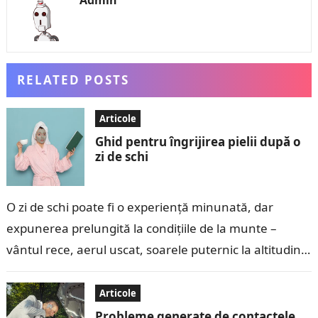
Admin
RELATED POSTS
Articole
Ghid pentru îngrijirea pielii după o
zi de schi
O zi de schi poate fi o experiență minunată, dar
expunerea prelungită la condițiile de la munte –
vântul rece, aerul uscat, soarele puternic la altitudini
mari și…
Articole
Probleme generate de contactele