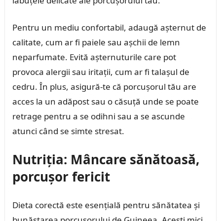
lăbuțele delicate ale porcușorului tău.
Pentru un mediu confortabil, adaugă așternut de
calitate, cum ar fi paiele sau așchii de lemn
neparfumate. Evită așternuturile care pot
provoca alergii sau iritații, cum ar fi talașul de
cedru. În plus, asigură-te că porcușorul tău are
acces la un adăpost sau o căsuță unde se poate
retrage pentru a se odihni sau a se ascunde
atunci când se simte stresat.
Nutriția: Mâncare sănătoasă,
porcușor fericit
Dieta corectă este esențială pentru sănătatea și
bunăstarea porcușorului de Guineea. Acești mici