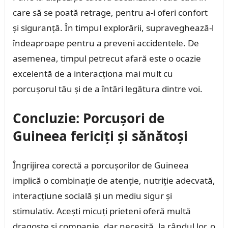
care să se poată retrage, pentru a-i oferi confort
și siguranță. În timpul explorării, supraveghează-l
îndeaproape pentru a preveni accidentele. De
asemenea, timpul petrecut afară este o ocazie
excelentă de a interacționa mai mult cu
porcușorul tău și de a întări legătura dintre voi.
Concluzie: Porcușori de
Guineea fericiți și sănătoși
Îngrijirea corectă a porcușorilor de Guineea
implică o combinație de atenție, nutriție adecvată,
interacțiune socială și un mediu sigur și
stimulativ. Acești micuți prieteni oferă multă
dragoste și companie, dar necesită, la rândul lor, o