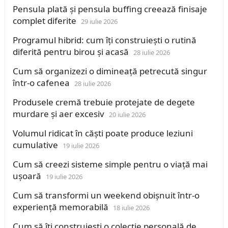
Pensula plată și pensula buffing creează finisaje
complet diferite
29 iulie 2026
Programul hibrid: cum îți construiești o rutină
diferită pentru birou și acasă
28 iulie 2026
Cum să organizezi o dimineață petrecută singur
într-o cafenea
28 iulie 2026
Produsele cremă trebuie protejate de degete
murdare și aer excesiv
20 iulie 2026
Volumul ridicat în căști poate produce leziuni
cumulative
19 iulie 2026
Cum să creezi sisteme simple pentru o viață mai
ușoară
19 iulie 2026
Cum să transformi un weekend obișnuit într-o
experiență memorabilă
18 iulie 2026
Cum să îți construiești o colecție personală de