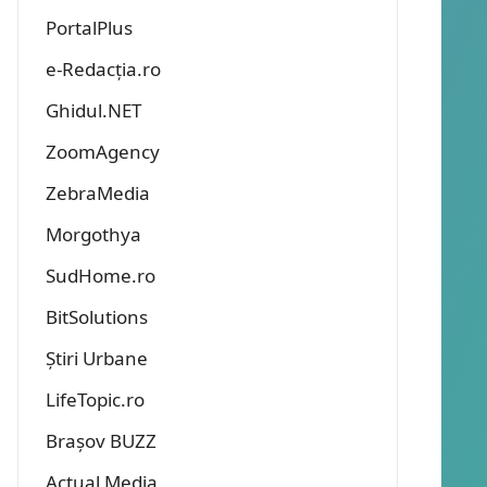
PortalPlus
e-Redacția.ro
Ghidul.NET
ZoomAgency
ZebraMedia
Morgothya
SudHome.ro
BitSolutions
Știri Urbane
LifeTopic.ro
Brașov BUZZ
Actual Media