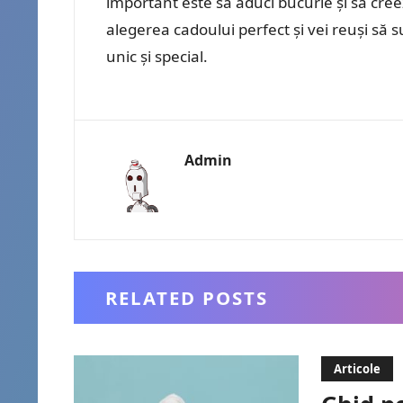
important este să aduci bucurie și să creez
alegerea cadoului perfect și vei reuși să 
unic și special.
Admin
RELATED POSTS
Articole