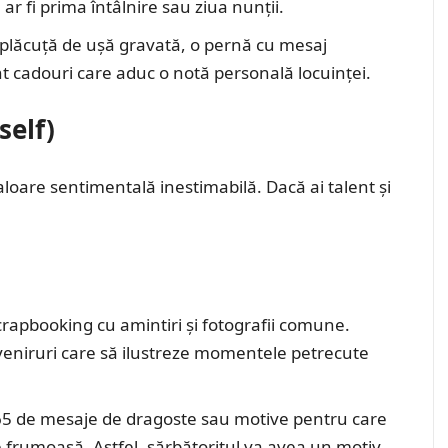
r fi prima întâlnire sau ziua nunții.
 plăcuță de ușă gravată, o pernă cu mesaj
nt cadouri care aduc o notă personală locuinței.
self)
oare sentimentală inestimabilă. Dacă ai talent și
rapbooking cu amintiri și fotografii comune.
suveniruri care să ilustreze momentele petrecute
365 de mesaje de dragoste sau motive pentru care
tie frumoasă. Astfel, sărbătoritul va avea un motiv