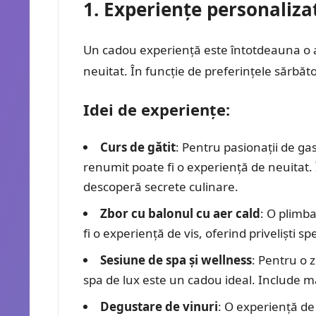
1. Experiențe personaliza
Un cadou experiență este întotdeauna o a
neuitat. În funcție de preferințele sărbător
Idei de experiențe:
Curs de gătit
: Pentru pasionații de ga
renumit poate fi o experiență de neuitat. 
descoperă secrete culinare.
Zbor cu balonul cu aer cald
: O plimba
fi o experiență de vis, oferind priveliști s
Sesiune de spa și wellness
: Pentru o 
spa de lux este un cadou ideal. Include m
Degustare de vinuri
: O experiență de