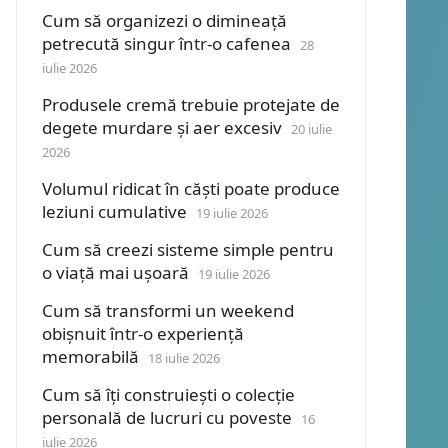
Cum să organizezi o dimineață
petrecută singur într-o cafenea
28
iulie 2026
Produsele cremă trebuie protejate de
degete murdare și aer excesiv
20 iulie
2026
Volumul ridicat în căști poate produce
leziuni cumulative
19 iulie 2026
Cum să creezi sisteme simple pentru
o viață mai ușoară
19 iulie 2026
Cum să transformi un weekend
obișnuit într-o experiență
memorabilă
18 iulie 2026
Cum să îți construiești o colecție
personală de lucruri cu poveste
16
iulie 2026