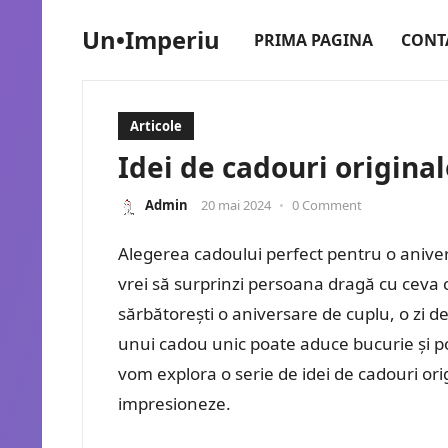
Un•Imperiu
PRIMA PAGINA
CONT
Articole
Idei de cadouri origina
Admin
20 mai 2024
•
0 Comment
Alegerea cadoului perfect pentru o aniver
vrei să surprinzi persoana dragă cu ceva 
sărbătorești o aniversare de cuplu, o zi 
unui cadou unic poate aduce bucurie și poa
vom explora o serie de idei de cadouri orig
impresioneze.