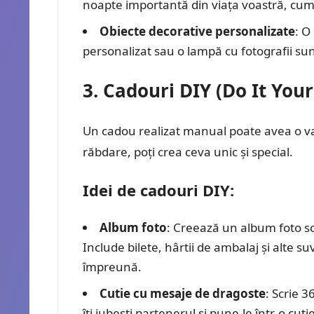
noapte importantă din viața voastră, cum a
Obiecte decorative personalizate
: O
personalizat sau o lampă cu fotografii su
3. Cadouri DIY (Do It Your
Un cadou realizat manual poate avea o val
răbdare, poți crea ceva unic și special.
Idei de cadouri DIY:
Album foto
: Creează un album foto sc
Include bilete, hârtii de ambalaj și alte 
împreună.
Cutie cu mesaje de dragoste
: Scrie 
îți iubești partenerul și pune-le într-o cu