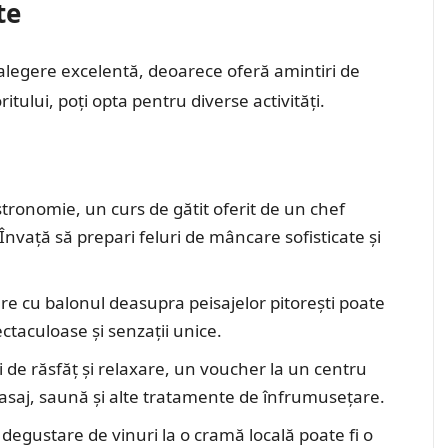
te
legere excelentă, deoarece oferă amintiri de
itului, poți opta pentru diverse activități.
stronomie, un curs de gătit oferit de un chef
Învață să prepari feluri de mâncare sofisticate și
re cu balonul deasupra peisajelor pitorești poate
pectaculoase și senzații unice.
zi de răsfăț și relaxare, un voucher la un centru
asaj, saună și alte tratamente de înfrumusețare.
 degustare de vinuri la o cramă locală poate fi o