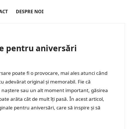
ACT
DESPRE NOI
le pentru aniversări
sare poate fi o provocare, mai ales atunci când
cu adevărat original și memorabil. Fie că
de naștere sau un alt moment important, găsirea
te arăta cât de mult îți pasă. În acest articol,
inale pentru aniversări, care să inspire și să