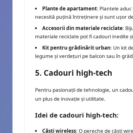
Plante de apartament
: Plantele aduc 
necesită puțină întreținere și sunt ușor de 
Accesorii din materiale reciclate
: Bi
materiale reciclate pot fi cadouri inedite ș
Kit pentru grădinărit urban
: Un kit d
legume și verdețuri pe balcon sau în grădi
5. Cadouri high-tech
Pentru pasionații de tehnologie, un cadou
un plus de inovație și utilitate.
Idei de cadouri high-tech:
Căști wireless
: O pereche de căști wire