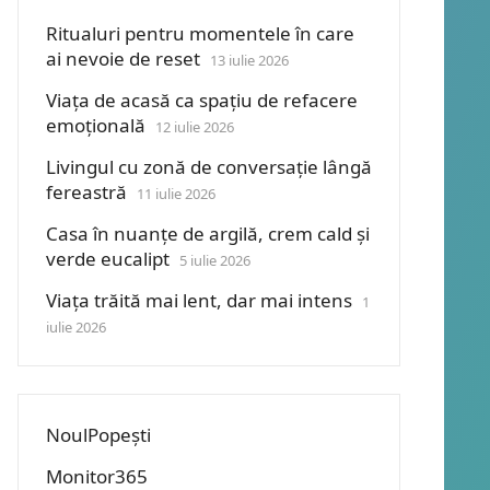
Ritualuri pentru momentele în care
ai nevoie de reset
13 iulie 2026
Viața de acasă ca spațiu de refacere
emoțională
12 iulie 2026
Livingul cu zonă de conversație lângă
fereastră
11 iulie 2026
Casa în nuanțe de argilă, crem cald și
verde eucalipt
5 iulie 2026
Viața trăită mai lent, dar mai intens
1
iulie 2026
NoulPopești
Monitor365