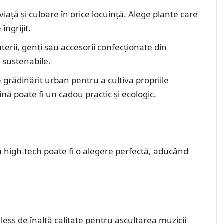
viață și culoare în orice locuință. Alege plante care
îngrijit.
juterii, genți sau accesorii confecționate din
i sustenabile.
e grădinărit urban pentru a cultiva propriile
nă poate fi un cadou practic și ecologic.
 high-tech poate fi o alegere perfectă, aducând
less de înaltă calitate pentru ascultarea muzicii