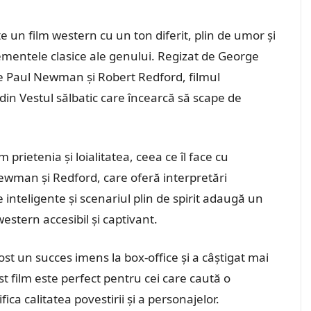
 un film western cu un ton diferit, plin de umor și
ementele clasice ale genului. Regizat de George
e pe Paul Newman și Robert Redford, filmul
din Vestul sălbatic care încearcă să scape de
rietenia și loialitatea, ceea ce îl face cu
ewman și Redford, care oferă interpretări
e inteligente și scenariul plin de spirit adaugă un
estern accesibil și captivant.
st un succes imens la box-office și a câștigat mai
st film este perfect pentru cei care caută o
ica calitatea povestirii și a personajelor.