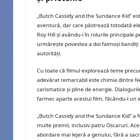
„Butch Cassidy and the Sundance Kid” este
aventură, dar care păstrează totodată el
Roy Hill și avându-i în rolurile principal
urmărește povestea a doi faimoși bandiți 
autorități.
Cu toate că filmul explorează teme precum p
adevărat remarcabil este chimia dintre N
carismatice și pline de energie. Dialoguril
farmec aparte acestui film, făcându-l un w
„Butch Cassidy and the Sundance Kid” a fo
multe premii, inclusiv patru Oscaruri. Ace
abordare mai lejeră a genului, fără a sacrif