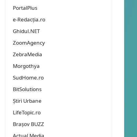
PortalPlus
e-Redacția.ro
Ghidul.NET
ZoomAgency
ZebraMedia
Morgothya
SudHome.ro
BitSolutions
Știri Urbane
LifeTopic.ro
Brașov BUZZ
Actual Media