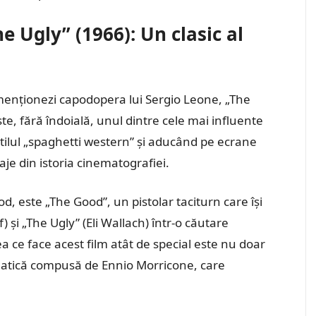
e Ugly” (1966): Un clasic al
 menționezi capodopera lui Sergio Leone, „The
te, fără îndoială, unul dintre cele mai influente
stilul „spaghetti western” și aducând pe ecrane
e din istoria cinematografiei.
d, este „The Good”, un pistolar taciturn care își
 și „The Ugly” (Eli Wallach) într-o căutare
ce face acest film atât de special este nu doar
matică compusă de Ennio Morricone, care