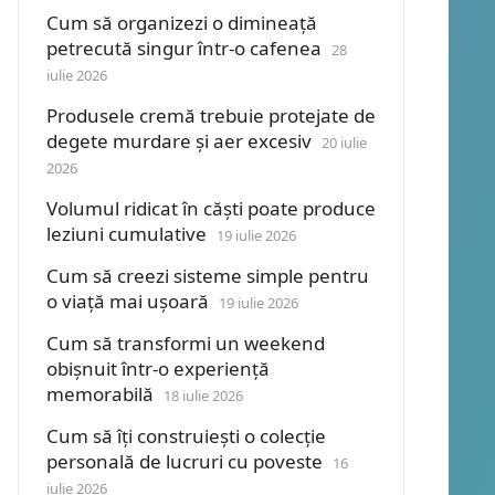
Cum să organizezi o dimineață
petrecută singur într-o cafenea
28
iulie 2026
Produsele cremă trebuie protejate de
degete murdare și aer excesiv
20 iulie
2026
Volumul ridicat în căști poate produce
leziuni cumulative
19 iulie 2026
Cum să creezi sisteme simple pentru
o viață mai ușoară
19 iulie 2026
Cum să transformi un weekend
obișnuit într-o experiență
memorabilă
18 iulie 2026
Cum să îți construiești o colecție
personală de lucruri cu poveste
16
iulie 2026