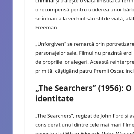
criminal și trăiește o viață liniștită ca f
o recompensă pentru uciderea unor bărbaț
se întoarcă la vechiul său stil de viață, a
Freeman.
„Unforgiven” se remarcă prin portretizarea
personajelor sale. Filmul nu prezintă eroi i
de propriile lor alegeri. Această reinter
primită, câștigând patru Premii Oscar, inc
„The Searchers” (1956): O
identitate
„The Searchers”, regizat de John Ford și a
considerat unul dintre cele mai mari film
povestea lui Ethan Edwards (John Wayne), 