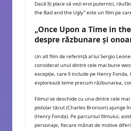
Dacă îți place să vezi eroi puternici, răufă
the Bad and the Ugly” este un film pe care 
„Once Upon a Time in the
despre răzbunare și onoa
Un alt film de referință al lui Sergio Leo
considerat unul dintre cele mai bune weste
excepție, care îi include pe Henry Fonda, 
explorează teme precum răzbunarea, corupț
Filmul se deschide cu una dintre cele mai
pistolar tăcut (Charles Bronson) ajunge în
(Henry Fonda). Pe parcursul filmului, asi
personaje, fiecare mânat de motive diferi