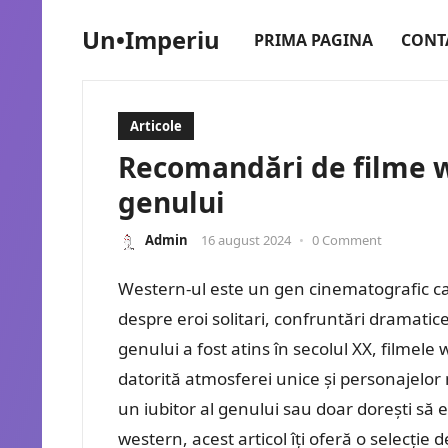
Un•Imperiu
PRIMA PAGINA
CONT
Articole
Recomandări de filme w
genului
Admin
16 august 2024
•
0 Comment
Western-ul este un gen cinematografic care
despre eroi solitari, confruntări dramatice
genului a fost atins în secolul XX, filmel
datorită atmosferei unice și personajelor
un iubitor al genului sau doar dorești să
western, acest articol îți oferă o selecție d