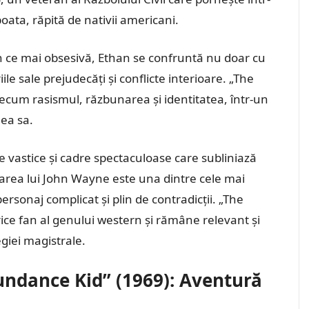
ata, răpită de nativii americani.
n ce mai obsesivă, Ethan se confruntă nu doar cu
riile sale prejudecăți și conflicte interioare. „The
cum rasismul, răzbunarea și identitatea, într-un
ea sa.
je vastice și cadre spectaculoase care subliniază
etarea lui John Wayne este una dintre cele mai
rsonaj complicat și plin de contradicții. „The
ice fan al genului western și rămâne relevant și
egiei magistrale.
undance Kid” (1969): Aventură