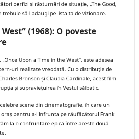
cători perfizi și răsturnări de situație, „The Good,
trebuie să-l adaugi pe lista ta de vizionare.
 West” (1968): O poveste
re
ne, „Once Upon a Time in the West”, este adesea
rn-uri realizate vreodată. Cu o distribuție de
Charles Bronson și Claudia Cardinale, acest film
ia și supraviețuirea în Vestul sălbatic.
 celebre scene din cinematografie, în care un
 oraș pentru a-l înfrunta pe răufăcătorul Frank
stăm la o confruntare epică între aceste două
te.