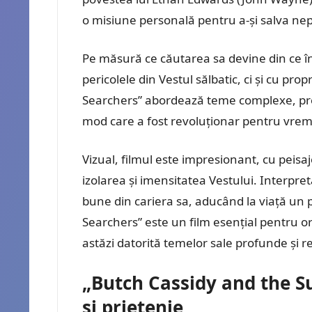
o misiune personală pentru a-și salva nepo
Pe măsură ce căutarea sa devine din ce î
pericolele din Vestul sălbatic, ci și cu prop
Searchers” abordează teme complexe, pre
mod care a fost revoluționar pentru vrem
Vizual, filmul este impresionant, cu peisa
izolarea și imensitatea Vestului. Interpr
bune din cariera sa, aducând la viață un pe
Searchers” este un film esențial pentru or
astăzi datorită temelor sale profunde și r
„Butch Cassidy and the S
și prietenie