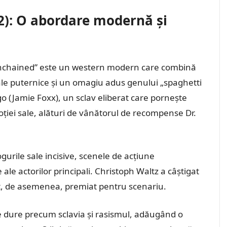
): O abordare modernă și
Unchained” este un western modern care combină
ciale puternice și un omagiu adus genului „spaghetti
o (Jamie Foxx), un sclav eliberat care pornește
oției sale, alături de vânătorul de recompense Dr.
urile sale incisive, scenele de acțiune
 ale actorilor principali. Christoph Waltz a câștigat
ost, de asemenea, premiat pentru scenariu.
 dure precum sclavia și rasismul, adăugând o