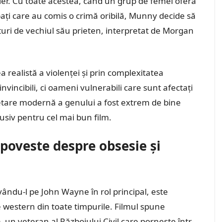
ermier. Cu toate acestea, când un grup de femei oferă
i care au comis o crimă oribilă, Munny decide să
lături de vechiul său prieten, interpretat de Morgan
 realistă a violenței și prin complexitatea
nvincibili, ci oameni vulnerabili care sunt afectați
pretare modernă a genului a fost extrem de bine
lusiv pentru cel mai bun film.
 poveste despre obsesie și
vându-l pe John Wayne în rol principal, este
e western din toate timpurile. Filmul spune
un veteran al Războiului Civil care pornește într-