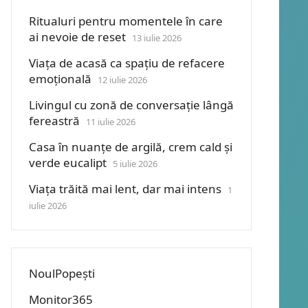
Ritualuri pentru momentele în care
ai nevoie de reset
13 iulie 2026
Viața de acasă ca spațiu de refacere
emoțională
12 iulie 2026
Livingul cu zonă de conversație lângă
fereastră
11 iulie 2026
Casa în nuanțe de argilă, crem cald și
verde eucalipt
5 iulie 2026
Viața trăită mai lent, dar mai intens
1
iulie 2026
NoulPopești
Monitor365