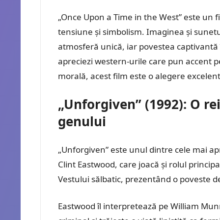
„Once Upon a Time in the West” este un fi
tensiune și simbolism. Imaginea și sunetul
atmosferă unică, iar povestea captivantă
apreciezi western-urile care pun accent p
morală, acest film este o alegere excelen
„Unforgiven” (1992): O r
genului
„Unforgiven” este unul dintre cele mai ap
Clint Eastwood, care joacă și rolul principal
Vestului sălbatic, prezentând o poveste d
Eastwood îl interpretează pe William Munny