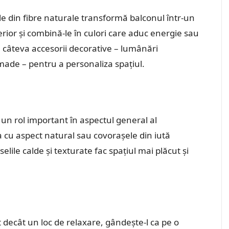
le din fibre naturale transformă balconul într-un
terior și combină-le în culori care aduc energie sau
ă câteva accesorii decorative – lumânări
made – pentru a personaliza spațiul.
un rol important în aspectul general al
ia cu aspect natural sau covorașele din iută
lile calde și texturate fac spațiul mai plăcut și
t decât un loc de relaxare, gândește-l ca pe o