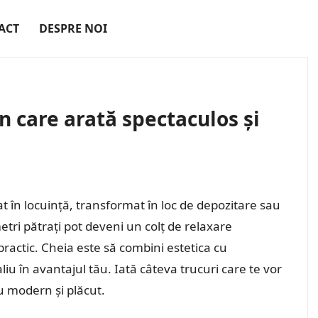
ACT
DESPRE NOI
n care arată spectaculos și
 în locuință, transformat în loc de depozitare sau
etri pătrați pot deveni un colț de relaxare
practic. Cheia este să combini estetica cu
aliu în avantajul tău. Iată câteva trucuri care te vor
u modern și plăcut.