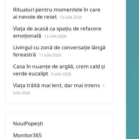
Ritualuri pentru momentele în care
ai nevoie de reset
13 iulie 2026
Viața de acasă ca spațiu de refacere
emoțională
12 iulie 2026
Livingul cu zonă de conversație lângă
fereastră
11 iulie 2026
Casa în nuanțe de argilă, crem cald și
verde eucalipt
5 iulie 2026
Viața trăită mai lent, dar mai intens
1
iulie 2026
NoulPopești
Monitor365