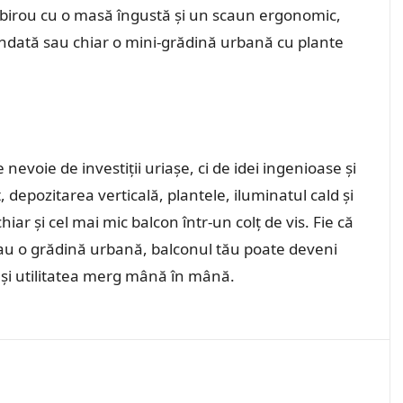
c birou cu o masă îngustă și un scaun ergonomic,
endată sau chiar o mini-grădină urbană cu plante
nevoie de investiții uriașe, ci de idei ingenioase și
depozitarea verticală, plantele, iluminatul cald și
iar și cel mai mic balcon într-un colț de vis. Fie că
sau o grădină urbană, balconul tău poate deveni
 și utilitatea merg mână în mână.