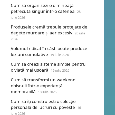
Cum să organizezi o dimineață
petrecută singur într-o cafenea
28
iulie 2026
Produsele cremă trebuie protejate de
degete murdare și aer excesiv
20 iulie
2026
Volumul ridicat în căști poate produce
leziuni cumulative
19 iulie 2026
Cum să creezi sisteme simple pentru
o viață mai ușoară
19 iulie 2026
Cum să transformi un weekend
obișnuit într-o experiență
memorabilă
18 iulie 2026
Cum să îți construiești o colecție
personală de lucruri cu poveste
16
iulie 2026