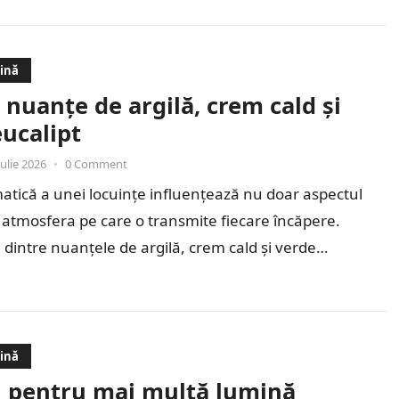
dină
 nuanțe de argilă, crem cald și
ucalipt
iulie 2026
•
0 Comment
atică a unei locuințe influențează nu doar aspectul
 și atmosfera pe care o transmite fiecare încăpere.
dintre nuanțele de argilă, crem cald și verde…
dină
i pentru mai multă lumină