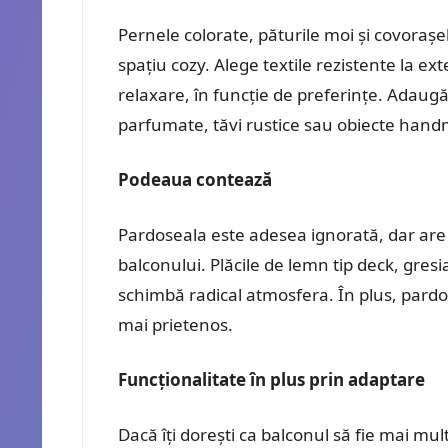
Pernele colorate, păturile moi și covorașe
spațiu cozy. Alege textile rezistente la ex
relaxare, în funcție de preferințe. Adaug
parfumate, tăvi rustice sau obiecte hand
Podeaua contează
Pardoseala este adesea ignorată, dar are 
balconului. Plăcile de lemn tip deck, gres
schimbă radical atmosfera. În plus, pardose
mai prietenos.
Funcționalitate în plus prin adaptare
Dacă îți dorești ca balconul să fie mai mul