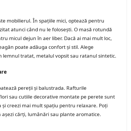
e mobilierul. În spațiile mici, optează pentru
itat atunci când nu le folosești. O masă rotundă
u micul dejun în aer liber. Dacă ai mai mult loc,
leagăn poate adăuga confort și stil. Alege
 lemnul tratat, metalul vopsit sau ratanul sintetic.
are
tează pereții și balustrada. Rafturile
lori sau cutiile decorative montate pe perete sunt
a și creezi mai mult spațiu pentru relaxare. Poți
să așezi cărți, lumânări sau plante aromatice.