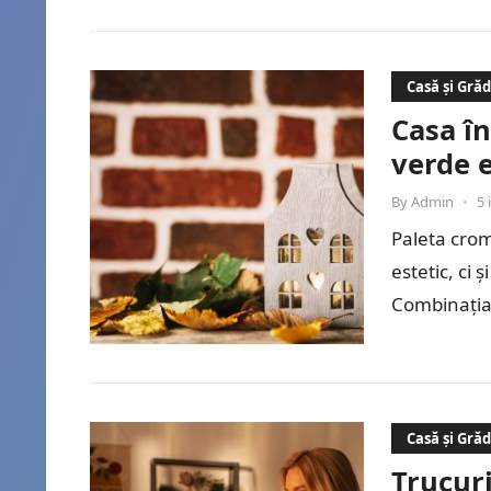
Casă și Gră
Casa în
verde e
By
Admin
•
5 
Paleta crom
estetic, ci
Combinația 
Casă și Gră
Trucur