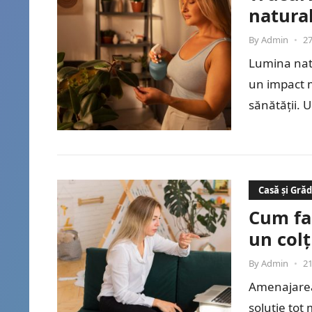
natural
By
Admin
•
27
Lumina natu
un impact ma
sănătății. 
Casă și Gră
Cum fac
un colț
By
Admin
•
21
Amenajarea 
soluție tot