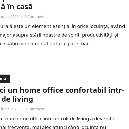
ă în casă
 iunie 2026
•
0 Comment
rală este un element esențial în orice locuință, având
jor asupra stării noastre de spirit, productivității și
Un spațiu bine luminat natural pare mai…
dină
i un home office confortabil într-
 de living
 iunie 2026
•
0 Comment
unui home office într-un colț de living a devenit o
 mai frecventă, mai ales atunci când locuința nu