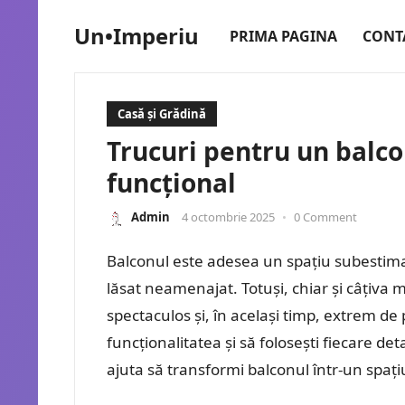
Un•Imperiu
PRIMA PAGINA
CONT
Casă și Grădină
Trucuri pentru un balco
funcțional
Admin
4 octombrie 2025
•
0 Comment
Balconul este adesea un spațiu subestimat
lăsat neamenajat. Totuși, chiar și câțiva m
spectaculos și, în același timp, extrem de 
funcționalitatea și să folosești fiecare det
ajuta să transformi balconul într-un spați