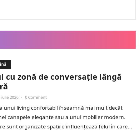
dină
l cu zonă de conversație lângă
ră
 iulie 2026
•
0 Comment
 unui living confortabil înseamnă mai mult decât
nei canapele elegante sau a unui mobilier modern.
re sunt organizate spațiile influențează felul în care