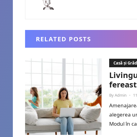
RELATED POSTS
Casă și Gră
Livingu
fereast
By
Admin
•
11
Amenajarea
alegerea u
Modul în ca
este…