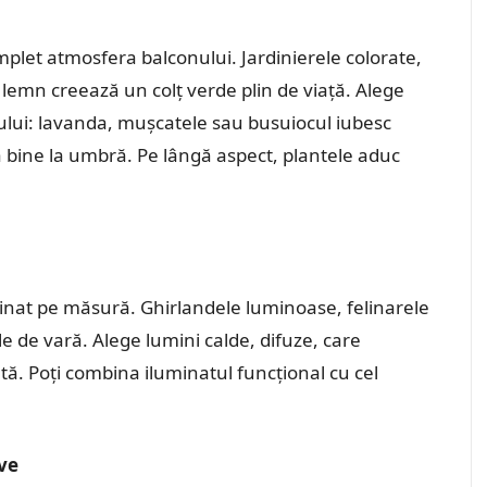
plet atmosfera balconului. Jardinierele colorate,
lemn creează un colț verde plin de viață. Alege
ului: lavanda, mușcatele sau busuiocul iubesc
stă bine la umbră. Pe lângă aspect, plantele aduc
inat pe măsură. Ghirlandele luminoase, felinarele
le de vară. Alege lumini calde, difuze, care
ă. Poți combina iluminatul funcțional cu cel
ive