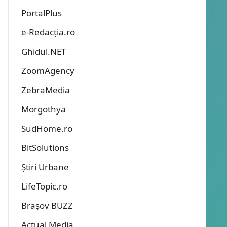
PortalPlus
e-Redacția.ro
Ghidul.NET
ZoomAgency
ZebraMedia
Morgothya
SudHome.ro
BitSolutions
Știri Urbane
LifeTopic.ro
Brașov BUZZ
Actual Media