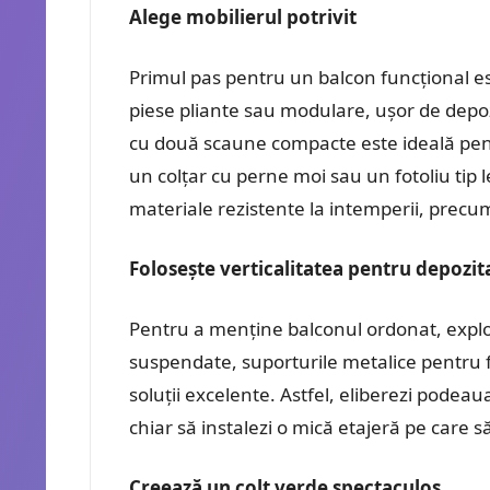
Alege mobilierul potrivit
Primul pas pentru un balcon funcțional est
piese pliante sau modulare, ușor de depoz
cu două scaune compacte este ideală pentr
un colțar cu perne moi sau un fotoliu tip 
materiale rezistente la intemperii, precum
Folosește verticalitatea pentru depozit
Pentru a menține balconul ordonat, exploa
suspendate, suporturile metalice pentru f
soluții excelente. Astfel, eliberezi podeau
chiar să instalezi o mică etajeră pe care 
Creează un colț verde spectaculos