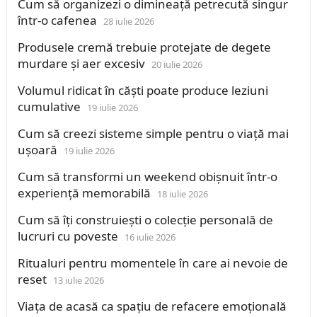
Cum să organizezi o dimineață petrecută singur
într-o cafenea
28 iulie 2026
Produsele cremă trebuie protejate de degete
murdare și aer excesiv
20 iulie 2026
Volumul ridicat în căști poate produce leziuni
cumulative
19 iulie 2026
Cum să creezi sisteme simple pentru o viață mai
ușoară
19 iulie 2026
Cum să transformi un weekend obișnuit într-o
experiență memorabilă
18 iulie 2026
Cum să îți construiești o colecție personală de
lucruri cu poveste
16 iulie 2026
Ritualuri pentru momentele în care ai nevoie de
reset
13 iulie 2026
Viața de acasă ca spațiu de refacere emoțională