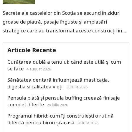
Secrete ale castelelor din Scoția se ascund în ziduri
groase de piatră, pasaje înguste și amplasări
strategice care au transformat aceste construcții în
simboluri ale puterii, apărării și…
Articole Recente
Curățarea dublă a tenului: când este utilă și cum
se face
4 august 2026
Sănătatea dentară influențează masticația,
digestia și calitatea vieții
30 iulie 2026
Pensula plată și pensula buffing creează finisaje
complet diferite
29 iulie 2026
Programul hibrid: cum îți construiești o rutină
diferită pentru birou și acasă
28 iulie 2026