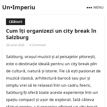
Un•Imperiu
MENU
Călătorii
Cum îți organizezi un city break în
Salzburg
28 iunie 2026
•
0 Comment
Salzburg, orașul muzicii și al peisajelor pitorești,
este o destinație ideală pentru un city break plin
de cultură, natură și istorie. Fie că ești pasionat de
muzică clasică, arhitectură barocă sau pur și
simplu vrei să te relaxezi într-un cadru feeric,
Salzburg îți oferă toate aceste experiențe într-un
spațiu compact și ușor de explorat. Iată câteva
sfaturi pentru a-ți organiza eficient un city break