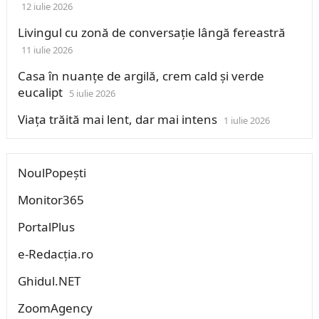
12 iulie 2026
Livingul cu zonă de conversație lângă fereastră
11 iulie 2026
Casa în nuanțe de argilă, crem cald și verde
eucalipt
5 iulie 2026
Viața trăită mai lent, dar mai intens
1 iulie 2026
NoulPopești
Monitor365
PortalPlus
e-Redacția.ro
Ghidul.NET
ZoomAgency