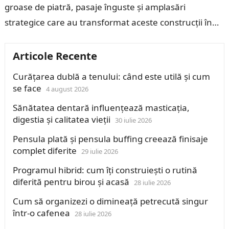
groase de piatră, pasaje înguste și amplasări
strategice care au transformat aceste construcții în
simboluri ale puterii, apărării și…
Articole Recente
Curățarea dublă a tenului: când este utilă și cum
se face
4 august 2026
Sănătatea dentară influențează masticația,
digestia și calitatea vieții
30 iulie 2026
Pensula plată și pensula buffing creează finisaje
complet diferite
29 iulie 2026
Programul hibrid: cum îți construiești o rutină
diferită pentru birou și acasă
28 iulie 2026
Cum să organizezi o dimineață petrecută singur
într-o cafenea
28 iulie 2026