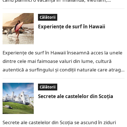
Indonezia, Malaezia, Filipine…
Călătorii
Experiențe de surf în Hawaii
Experiențe de surf în Hawaii înseamnă acces la unele
dintre cele mai faimoase valuri din lume, cultură
autentică a surfingului și condiții naturale care atrag
pasionați din toate…
Călătorii
Secrete ale castelelor din Scoția
Secrete ale castelelor din Scoția se ascund în ziduri