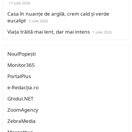
11 iulie 2026
Casa în nuanțe de argilă, crem cald și verde
eucalipt
5 iulie 2026
Viața trăită mai lent, dar mai intens
1 iulie 2026
NoulPopești
Monitor365
PortalPlus
e-Redacția.ro
Ghidul.NET
ZoomAgency
ZebraMedia