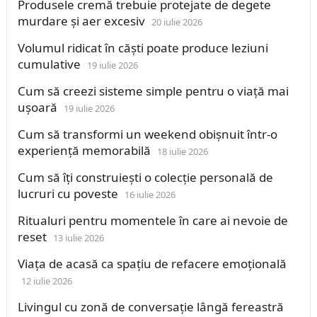
Produsele cremă trebuie protejate de degete
murdare și aer excesiv
20 iulie 2026
Volumul ridicat în căști poate produce leziuni
cumulative
19 iulie 2026
Cum să creezi sisteme simple pentru o viață mai
ușoară
19 iulie 2026
Cum să transformi un weekend obișnuit într-o
experiență memorabilă
18 iulie 2026
Cum să îți construiești o colecție personală de
lucruri cu poveste
16 iulie 2026
Ritualuri pentru momentele în care ai nevoie de
reset
13 iulie 2026
Viața de acasă ca spațiu de refacere emoțională
12 iulie 2026
Livingul cu zonă de conversație lângă fereastră