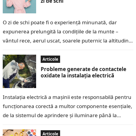
zi de schi
O zi de schi poate fi o experiență minunată, dar
expunerea prelungită la condițiile de la munte –
vântul rece, aerul uscat, soarele puternic la altitudini
mari și…
Articole
Probleme generate de contactele
oxidate la instalația electrică
Instalația electrică a mașinii este responsabilă pentru
funcționarea corectă a multor componente esențiale,
de la sistemul de aprindere și iluminare până la
echipamentele electronice moderne. Contactele
electrice, care…
Articole