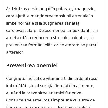
Ardeiul roșu este bogat în potasiu și magneziu,
care ajută la menținerea tensiunii arteriale în
limite normale și la susținerea sănătății
cardiovasculare. De asemenea, antioxidanții din
ardei ajută la reducerea stresului oxidativ și la
prevenirea formării plăcilor de aterom pe pereții
arterelor.
Prevenirea anemiei
Conținutul ridicat de vitamina C din ardeiul roșu
îmbunătățește absorbția fierului din alimente,
ajutând la prevenirea anemiei feriprive.
Consumul de ardei roșu împreună cu surse de
fier, cum ar fi carnea roșie, leguminoasele și