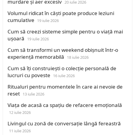
murdare și aer excesiv
20 iulie 2026
Volumul ridicat în căști poate produce leziuni
cumulative
19 iulie 2026
Cum să creezi sisteme simple pentru o viață mai
ușoară
19 iulie 2026
Cum să transformi un weekend obișnuit într-o
experiență memorabilă
18 iulie 2026
Cum să îți construiești o colecție personală de
lucruri cu poveste
16 iulie 2026
Ritualuri pentru momentele în care ai nevoie de
reset
13 iulie 2026
Viața de acasă ca spațiu de refacere emoțională
12 iulie 2026
Livingul cu zonă de conversație lângă fereastră
11 iulie 2026