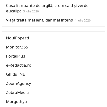
Casa în nuanțe de argilă, crem cald și verde
eucalipt
5 iulie 2026
Viața trăită mai lent, dar mai intens
1 iulie 2026
NoulPopești
Monitor365
PortalPlus
e-Redacția.ro
Ghidul.NET
ZoomAgency
ZebraMedia
Morgothya