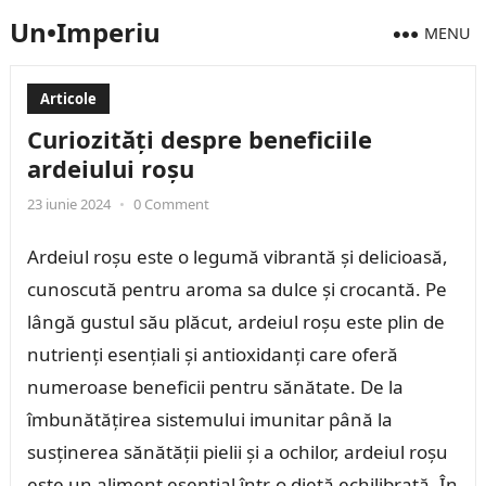
Un•Imperiu
MENU
Articole
Curiozități despre beneficiile
ardeiului roșu
23 iunie 2024
•
0 Comment
Ardeiul roșu este o legumă vibrantă și delicioasă,
cunoscută pentru aroma sa dulce și crocantă. Pe
lângă gustul său plăcut, ardeiul roșu este plin de
nutrienți esențiali și antioxidanți care oferă
numeroase beneficii pentru sănătate. De la
îmbunătățirea sistemului imunitar până la
susținerea sănătății pielii și a ochilor, ardeiul roșu
este un aliment esențial într-o dietă echilibrată. În