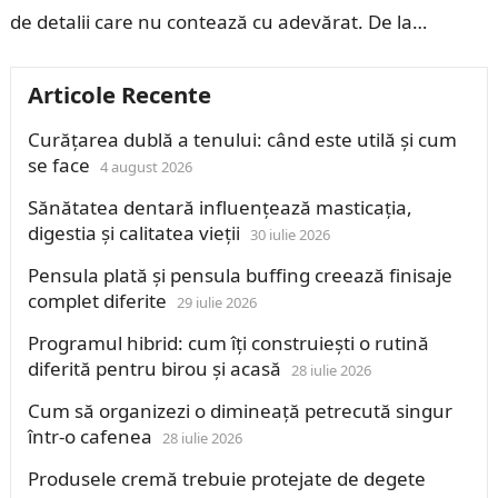
de detalii care nu contează cu adevărat. De la…
Articole Recente
Curățarea dublă a tenului: când este utilă și cum
se face
4 august 2026
Sănătatea dentară influențează masticația,
digestia și calitatea vieții
30 iulie 2026
Pensula plată și pensula buffing creează finisaje
complet diferite
29 iulie 2026
Programul hibrid: cum îți construiești o rutină
diferită pentru birou și acasă
28 iulie 2026
Cum să organizezi o dimineață petrecută singur
într-o cafenea
28 iulie 2026
Produsele cremă trebuie protejate de degete