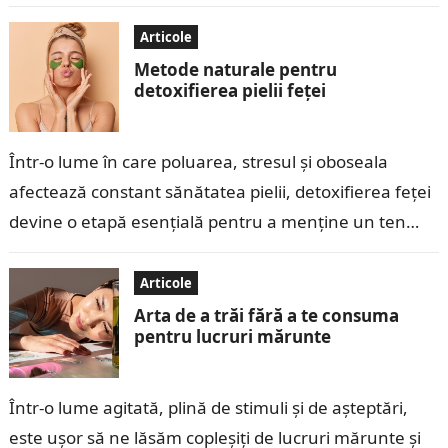
cilindri. În ultimii ani, tehnologia turbo a evoluat, iar
pe piață au…
Articole
Metode naturale pentru
detoxifierea pielii feței
Într-o lume în care poluarea, stresul și oboseala
afectează constant sănătatea pielii, detoxifierea feței
devine o etapă esențială pentru a menține un ten
curat, luminos și sănătos. Detoxifierea…
Articole
Arta de a trăi fără a te consuma
pentru lucruri mărunte
Într-o lume agitată, plină de stimuli și de așteptări,
este ușor să ne lăsăm copleșiți de lucruri mărunte și