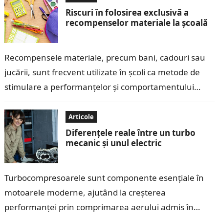
Riscuri în folosirea exclusivă a
recompenselor materiale la școală
Recompensele materiale, precum bani, cadouri sau
jucării, sunt frecvent utilizate în școli ca metode de
stimulare a performanțelor și comportamentului
copiilor. Deși aceste recompense pot părea eficiente
pe…
Articole
Diferențele reale între un turbo
mecanic și unul electric
Turbocompresoarele sunt componente esențiale în
motoarele moderne, ajutând la creșterea
performanței prin comprimarea aerului admis în