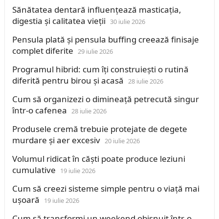
Sănătatea dentară influențează masticația,
digestia și calitatea vieții
30 iulie 2026
Pensula plată și pensula buffing creează finisaje
complet diferite
29 iulie 2026
Programul hibrid: cum îți construiești o rutină
diferită pentru birou și acasă
28 iulie 2026
Cum să organizezi o dimineață petrecută singur
într-o cafenea
28 iulie 2026
Produsele cremă trebuie protejate de degete
murdare și aer excesiv
20 iulie 2026
Volumul ridicat în căști poate produce leziuni
cumulative
19 iulie 2026
Cum să creezi sisteme simple pentru o viață mai
ușoară
19 iulie 2026
Cum să transformi un weekend obișnuit într-o