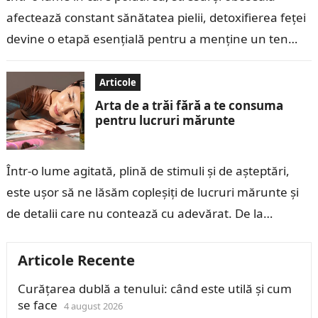
afectează constant sănătatea pielii, detoxifierea feței
devine o etapă esențială pentru a menține un ten
curat, luminos și sănătos. Detoxifierea…
Articole
Arta de a trăi fără a te consuma
pentru lucruri mărunte
Într-o lume agitată, plină de stimuli și de așteptări,
este ușor să ne lăsăm copleșiți de lucruri mărunte și
de detalii care nu contează cu adevărat. De la…
Articole Recente
Curățarea dublă a tenului: când este utilă și cum
se face
4 august 2026