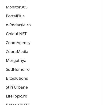
Monitor365
PortalPlus
e-Redacția.ro
Ghidul.NET
ZoomAgency
ZebraMedia
Morgothya
SudHome.ro
BitSolutions
Știri Urbane
LifeTopic.ro
Brașov BUZZ