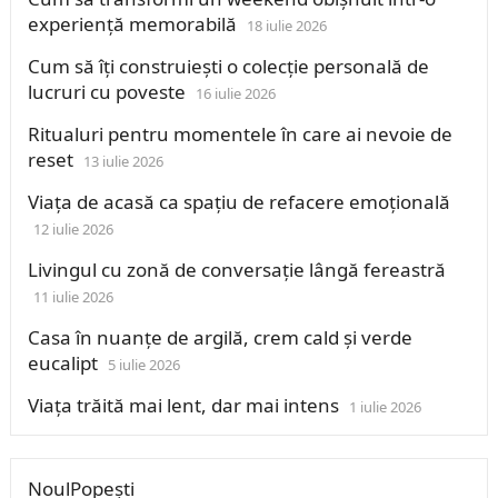
experiență memorabilă
18 iulie 2026
Cum să îți construiești o colecție personală de
lucruri cu poveste
16 iulie 2026
Ritualuri pentru momentele în care ai nevoie de
reset
13 iulie 2026
Viața de acasă ca spațiu de refacere emoțională
12 iulie 2026
Livingul cu zonă de conversație lângă fereastră
11 iulie 2026
Casa în nuanțe de argilă, crem cald și verde
eucalipt
5 iulie 2026
Viața trăită mai lent, dar mai intens
1 iulie 2026
NoulPopești