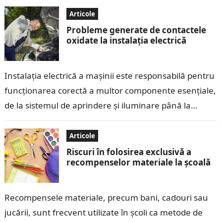
Articole
Probleme generate de contactele
oxidate la instalația electrică
Instalația electrică a mașinii este responsabilă pentru
funcționarea corectă a multor componente esențiale,
de la sistemul de aprindere și iluminare până la
echipamentele electronice moderne. Contactele
electrice, care…
Articole
Riscuri în folosirea exclusivă a
recompenselor materiale la școală
Recompensele materiale, precum bani, cadouri sau
jucării, sunt frecvent utilizate în școli ca metode de