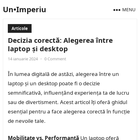
Un•Imperiu
MENU
Articole
Decizia corectă: Alegerea între
laptop și desktop
14 ianuarie 2024
•
0 Comment
În lumea digitală de astăzi, alegerea între un
laptop și un desktop poate fi o decizie
semnificativă, influențând experiența ta de lucru
sau de divertisment. Acest articol îți oferă ghidul
esențial pentru a face alegerea corectă în funcție
de nevoile tale.
Mobilitate vs. Performanță
Un laptop oferă