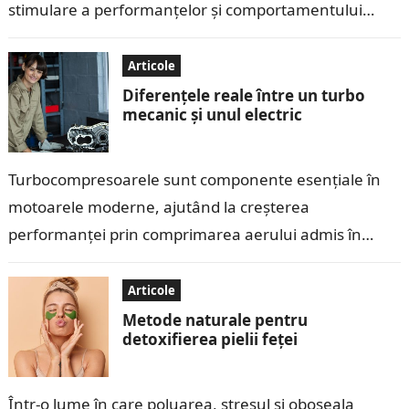
stimulare a performanțelor și comportamentului
copiilor. Deși aceste recompense pot părea eficiente
pe…
Articole
Diferențele reale între un turbo
mecanic și unul electric
Turbocompresoarele sunt componente esențiale în
motoarele moderne, ajutând la creșterea
performanței prin comprimarea aerului admis în
cilindri. În ultimii ani, tehnologia turbo a evoluat, iar
pe piață au…
Articole
Metode naturale pentru
detoxifierea pielii feței
Într-o lume în care poluarea, stresul și oboseala