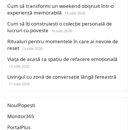
Cum să transformi un weekend obișnuit într-o
experiență memorabilă
18 iulie 2026
Cum să îți construiești o colecție personală de
lucruri cu poveste
16 iulie 2026
Ritualuri pentru momentele în care ai nevoie de
reset
13 iulie 2026
Viața de acasă ca spațiu de refacere emoțională
12 iulie 2026
Livingul cu zonă de conversație lângă fereastră
11 iulie 2026
NoulPopești
Monitor365
PortalPlus