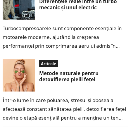
Diferențele reale între un turbo
mecanic și unul electric
Turbocompresoarele sunt componente esențiale în
motoarele moderne, ajutând la creșterea
performanței prin comprimarea aerului admis în
cilindri. În ultimii ani, tehnologia turbo a evoluat, iar
pe piață au…
Articole
Metode naturale pentru
detoxifierea pielii feței
Într-o lume în care poluarea, stresul și oboseala
afectează constant sănătatea pielii, detoxifierea feței
devine o etapă esențială pentru a menține un ten
curat, luminos și sănătos. Detoxifierea…