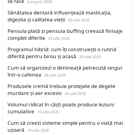
se face
4 august 2026
Sănătatea dentară influențează masticația,
digestia și calitatea vieții
30 iulie 2026
Pensula plată și pensula buffing creează finisaje
complet diferite
29 iulie 2026
Programul hibrid: cum îți construiești o rutină
diferită pentru birou și acasă
28 iulie 2026
Cum să organizezi o dimineață petrecută singur
într-o cafenea
28 iulie 2026
Produsele cremă trebuie protejate de degete
murdare și aer excesiv
20 iulie 2026
Volumul ridicat în căști poate produce leziuni
cumulative
19 iulie 2026
Cum să creezi sisteme simple pentru o viață mai
ușoară
19 iulie 2026