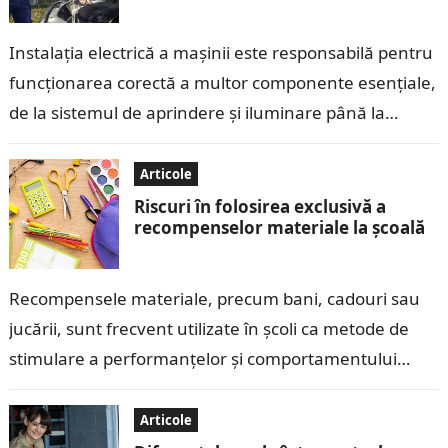
Instalația electrică a mașinii este responsabilă pentru
funcționarea corectă a multor componente esențiale,
de la sistemul de aprindere și iluminare până la
echipamentele electronice moderne. Contactele
electrice, care…
Articole
Riscuri în folosirea exclusivă a
recompenselor materiale la școală
Recompensele materiale, precum bani, cadouri sau
jucării, sunt frecvent utilizate în școli ca metode de
stimulare a performanțelor și comportamentului
copiilor. Deși aceste recompense pot părea eficiente
pe…
Articole