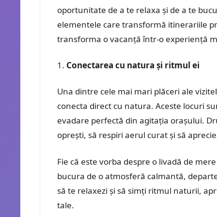
oportunitate de a te relaxa și de a te buc
elementele care transformă itinerariile prin
transforma o vacanță într-o experiență 
Conectarea cu natura și ritmul ei
Una dintre cele mai mari plăceri ale vizitelo
conecta direct cu natura. Aceste locuri sun
evadare perfectă din agitația orașului. Dru
oprești, să respiri aerul curat și să aprec
Fie că este vorba despre o livadă de mere î
bucura de o atmosferă calmantă, departe d
să te relaxezi și să simți ritmul naturii, 
tale.