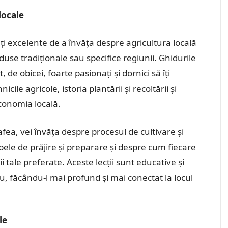
locale
ități excelente de a învăța despre agricultura locală
duse tradiționale sau specifice regiunii. Ghidurile
 de obicei, foarte pasionați și dornici să îți
ile agricole, istoria plantării și recoltării și
conomia locală.
afea, vei învăța despre procesul de cultivare și
ele de prăjire și preparare și despre cum fiecare
i tale preferate. Aceste lecții sunt educative și
u, făcându-l mai profund și mai conectat la locul
le