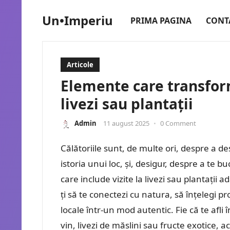
Un•Imperiu
PRIMA PAGINA
CONT
Articole
Elemente care transformă
livezi sau plantații
Admin
11 august 2025
•
0 Comment
Călătoriile sunt, de multe ori, despre a des
istoria unui loc, și, desigur, despre a te b
care include vizite la livezi sau plantați
ți să te conectezi cu natura, să înțelegi p
locale într-un mod autentic. Fie că te afli
vin, livezi de măslini sau fructe exotice, a