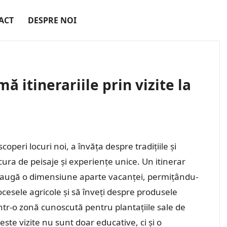
ACT
DESPRE NOI
 itinerariile prin vizite la
coperi locuri noi, a învăța despre tradițiile și
ucura de peisaje și experiențe unice. Un itinerar
i adaugă o dimensiune aparte vacanței, permițându-
rocesele agricole și să înveți despre produsele
 într-o zonă cunoscută pentru plantațiile sale de
ceste vizite nu sunt doar educative, ci și o