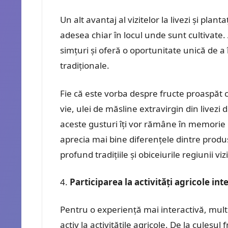
Un alt avantaj al vizitelor la livezi și pla
adesea chiar în locul unde sunt cultivate
simțuri și oferă o oportunitate unică de a
tradiționale.
Fie că este vorba despre fructe proaspăt cu
vie, ulei de măsline extravirgin din livezi
aceste gusturi îți vor rămâne în memorie m
aprecia mai bine diferențele dintre produs
profund tradițiile și obiceiurile regiunii viz
Participarea la activități agricole int
Pentru o experiență mai interactivă, multe 
activ la activitățile agricole. De la culesu