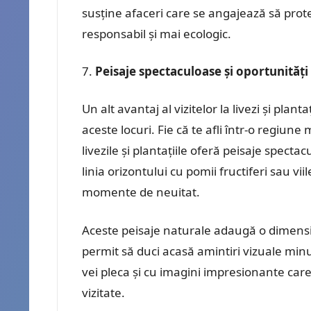
susține afaceri care se angajează să prot
responsabil și mai ecologic.
Peisaje spectaculoase și oportunități
Un alt avantaj al vizitelor la livezi și plant
aceste locuri. Fie că te afli într-o regiune
livezile și plantațiile oferă peisaje spectac
linia orizontului cu pomii fructiferi sau v
momente de neuitat.
Aceste peisaje naturale adaugă o dimensiun
permit să duci acasă amintiri vizuale min
vei pleca și cu imagini impresionante care 
vizitate.