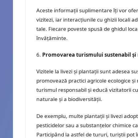
Aceste informații suplimentare îți vor ofer
vizitezi, iar interacțiunile cu ghizii local
tale. Fiecare poveste spusă de ghidul loca
învățăminte.
Promovarea turismului sustenabil și
Vizitele la livezi și plantații sunt adesea s
promovează practici agricole ecologice și
turismul responsabil și educă vizitatorii cu
naturale și a biodiversității.
De exemplu, multe plantații și livezi adop
pesticidelor sau a substanțelor chimice ca
Participând la astfel de tururi, turiștii po