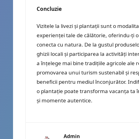
Concluzie
Vizitele la livezi și plantații sunt o mod
experienței tale de călătorie, oferindu-ți o
conecta cu natura. De la gustul produselo
ghizii locali și participarea la activități 
a înțelege mai bine tradițiile agricole ale r
promovarea unui turism sustenabil și respo
beneficii pentru mediul înconjurător. Indif
o plantație poate transforma vacanța ta î
și momente autentice.
Admin