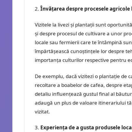
Învățarea despre procesele agricole 
Vizitele la livezi și plantații sunt oportun
și despre procesul de cultivare a unor pro
locale sau fermierii care te întâmpină sunt,
împărtășească cunoștințele lor despre tehnic
importanța culturilor respective pentru e
De exemplu, dacă vizitezi o plantație de c
recoltare a boabelor de cafea, despre etap
detaliu influențează gustul final al băuturi
adaugă un plus de valoare itinerariului tă
vizitat.
Experiența de a gusta produsele loca