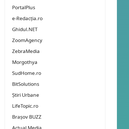
PortalPlus
e-Redacția.ro
Ghidul.NET
ZoomAgency
ZebraMedia
Morgothya
SudHome.ro
BitSolutions
Știri Urbane
LifeTopic.ro
Brașov BUZZ
Actual Media