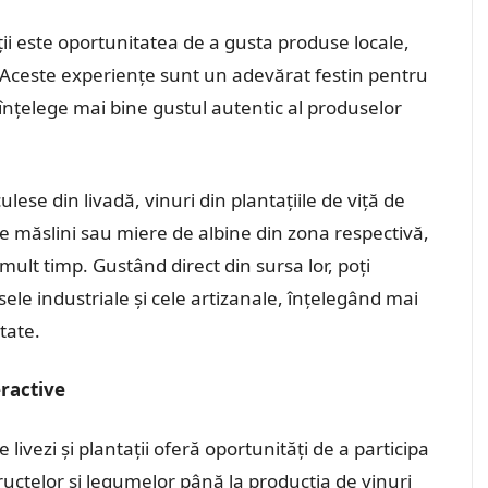
ntații este oportunitatea de a gusta produse locale,
. Aceste experiențe sunt un adevărat festin pentru
 înțelege mai bine gustul autentic al produselor
lese din livadă, vinuri din plantațiile de viță de
 de măslini sau miere de albine din zona respectivă,
ult timp. Gustând direct din sursa lor, poți
ele industriale și cele artizanale, înțelegând mai
itate.
eractive
livezi și plantații oferă oportunități de a participa
l fructelor și legumelor până la producția de vinuri