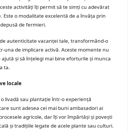
ste activități îți permit să te simți cu adevărat
e. Este o modalitate excelentă de a învăța prin
 depusă de fermieri.
de autenticitate vacanței tale, transformând-o
ntr-una de implicare activă. Aceste momente nu
e ajută și să înțelegi mai bine eforturile și munca
a ta.
ive locale
 o livadă sau plantație într-o experiență
 care sunt adesea cei mai buni ambasadori ai
procesele agricole, dar îți vor împărtăși și povești
ală și tradițiile legate de acele plante sau culturi.