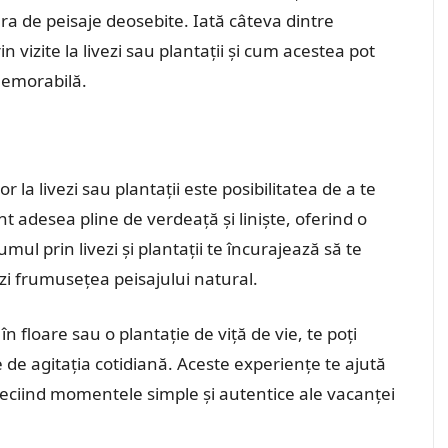
ura de peisaje deosebite. Iată câteva dintre
 vizite la livezi sau plantații și cum acestea pot
memorabilă.
r la livezi sau plantații este posibilitatea de a te
t adesea pline de verdeață și liniște, oferind o
mul prin livezi și plantații te încurajează să te
iezi frumusețea peisajului natural.
n floare sau o plantație de viță de vie, te poți
e agitația cotidiană. Aceste experiențe te ajută
apreciind momentele simple și autentice ale vacanței