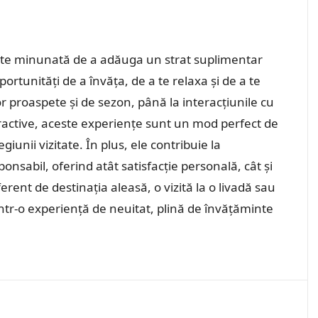
alitate minunată de a adăuga un strat suplimentar
portunități de a învăța, de a te relaxa și de a te
r proaspete și de sezon, până la interacțiunile cu
interactive, aceste experiențe sunt un mod perfect de
egiunii vizitate. În plus, ele contribuie la
nsabil, oferind atât satisfacție personală, cât și
erent de destinația aleasă, o vizită la o livadă sau
ntr-o experiență de neuitat, plină de învățăminte