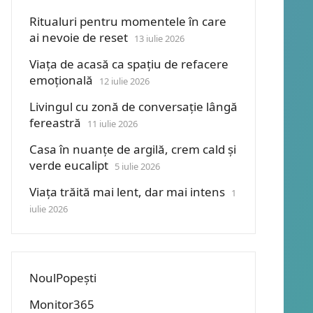
Ritualuri pentru momentele în care
ai nevoie de reset
13 iulie 2026
Viața de acasă ca spațiu de refacere
emoțională
12 iulie 2026
Livingul cu zonă de conversație lângă
fereastră
11 iulie 2026
Casa în nuanțe de argilă, crem cald și
verde eucalipt
5 iulie 2026
Viața trăită mai lent, dar mai intens
1
iulie 2026
NoulPopești
Monitor365