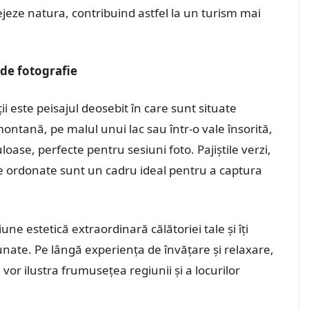
ejeze natura, contribuind astfel la un turism mai
 de fotografie
ații este peisajul deosebit în care sunt situate
 montană, pe malul unui lac sau într-o vale însorită,
uloase, perfecte pentru sesiuni foto. Pajiștile verzi,
iile ordonate sunt un cadru ideal pentru a captura
e estetică extraordinară călătoriei tale și îți
unate. Pe lângă experiența de învățare și relaxare,
vor ilustra frumusețea regiunii și a locurilor