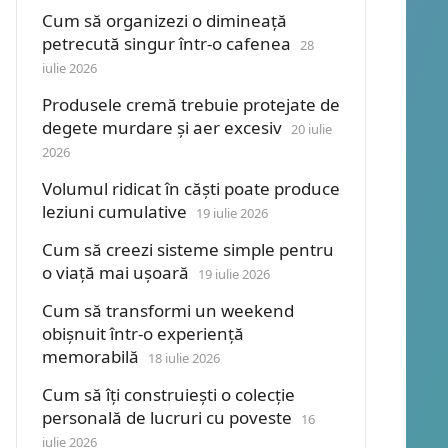
Cum să organizezi o dimineață
petrecută singur într-o cafenea
28
iulie 2026
Produsele cremă trebuie protejate de
degete murdare și aer excesiv
20 iulie
2026
Volumul ridicat în căști poate produce
leziuni cumulative
19 iulie 2026
Cum să creezi sisteme simple pentru
o viață mai ușoară
19 iulie 2026
Cum să transformi un weekend
obișnuit într-o experiență
memorabilă
18 iulie 2026
Cum să îți construiești o colecție
personală de lucruri cu poveste
16
iulie 2026